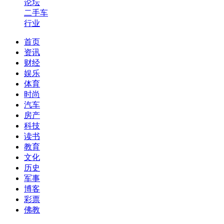
论坛
二手车
行业
首页
资讯
财经
娱乐
体育
时尚
汽车
房产
科技
读书
教育
文化
历史
军事
博客
彩票
佛教