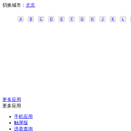
切换城市：
北京
A
B
C
D
E
F
G
H
J
K
L
更多应用
更多应用
手机应用
触屏版
违章查询