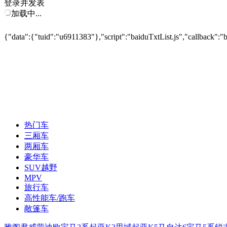
登录并发表
加载中...
{"data":{"tuid":"u6911383"},"script":"baiduTxtList.js","callback":"
热门车
三厢车
两厢车
豪华车
SUV越野
MPV
旅行车
高性能车/跑车
敞篷车