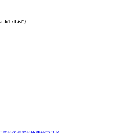
baiduTxtList"}