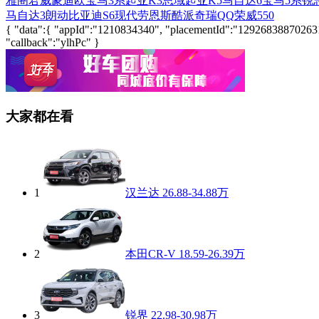
雅阁
君威
蒙迪欧
宝马3系
起亚K3
思域
起亚K5
马自达6
宝马5系
锐
马自达3
朗动
比亚迪S6
现代劳恩斯酷派
奇瑞QQ
荣威550
{ "data":{ "appId":"1210834340", "placementId":"1292683887026311", 
"callback":"ylhPc" }
大家都在看
1
汉兰达
26.88-34.88万
2
本田CR-V
18.59-26.39万
3
锐界
22.98-30.98万