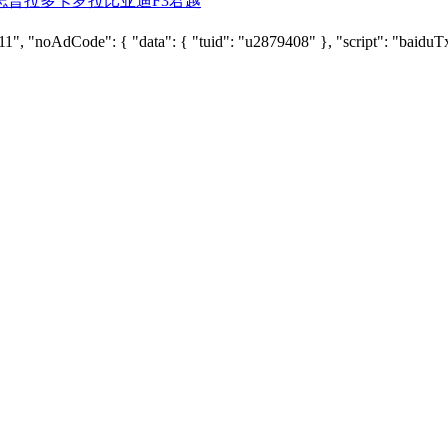
志
普拉多
卡罗拉
比亚迪F3
君越
"noAdCode": { "data": { "tuid": "u2879408" }, "script": "baiduTxtLis