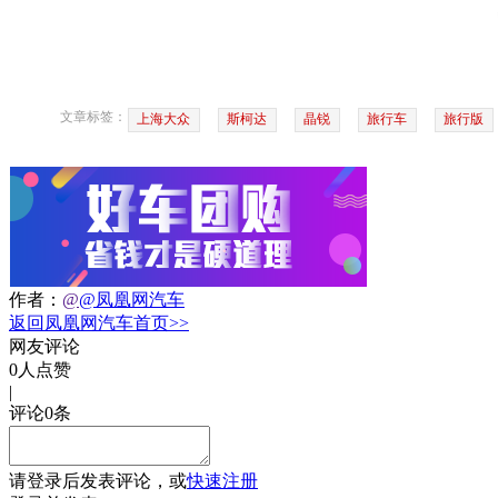
文章标签：
上海大众
斯柯达
晶锐
旅行车
旅行版
作者：
@
@凤凰网汽车
返回凤凰网汽车首页>>
网友评论
0
人点赞
|
评论
0
条
请
登录
后发表评论，或
快速注册