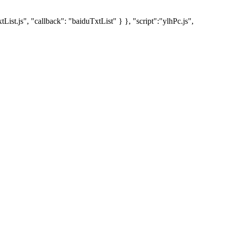
t.js", "callback": "baiduTxtList" } }, "script":"ylhPc.js",