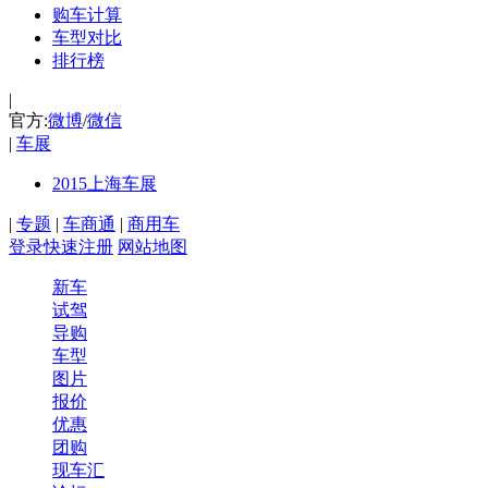
购车计算
车型对比
排行榜
|
官方:
微博
/
微信
|
车展
2015上海车展
|
专题
|
车商通
|
商用车
登录
快速注册
网站地图
新车
试驾
导购
车型
图片
报价
优惠
团购
现车汇