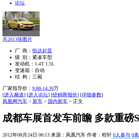
论坛
共
2013
张图片
厂 商：
悦达起亚
级 别：
紧凑车型
发动机：
1.4T 1.5L
变速箱：
自动
结 构：
三厢
厂家指导价：
9.88-14.39
万
[
进入频道
] [
进入论坛
] [
经销商报价
] [
详细参数
]
凤凰网汽车
>
新车
>
国内新车
> 正文
成都车展首发车前瞻 多款重磅S
2012年08月24日 06:13
来源：凤凰汽车 作者：
程轩
0
人参与
0
条