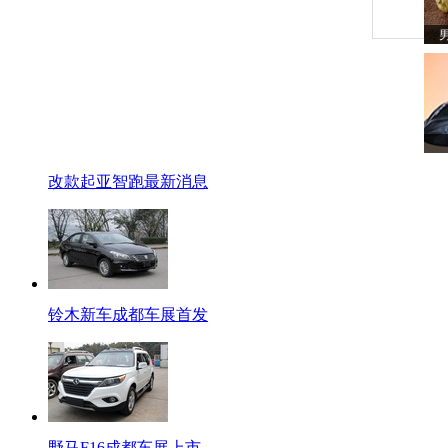
改款起亚智跑最新消息
铃木新车成都车展首发
野马F16成都车展上市