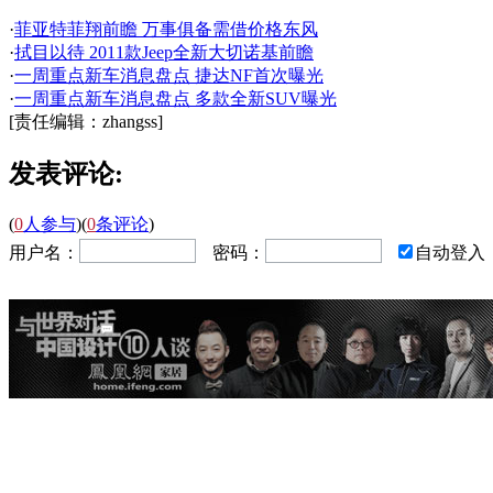
·
菲亚特菲翔前瞻 万事俱备需借价格东风
·
拭目以待 2011款Jeep全新大切诺基前瞻
·
一周重点新车消息盘点 捷达NF首次曝光
·
一周重点新车消息盘点 多款全新SUV曝光
[责任编辑：zhangss]
发表评论:
(
0
人参与
)
(
0
条评论
)
用户名：
密码：
自动登入