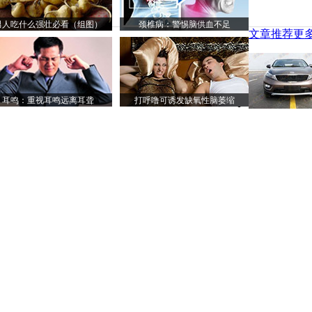
男人吃什么强壮必看（组图）
颈椎病：警惕脑供血不足
文章推荐
更多
耳鸣：重视耳鸣远离耳聋
打呼噜可诱发缺氧性脑萎缩