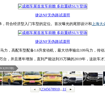
捷达NF无伪路试谍照
单，符合经济型入门车型的定位。首次曝光的尾部设计和
上海大
捷达NF无伪路试谍照
9马力，高配车型配备1.6升发动机，最大功率输出109马力，传
5万台，并且逐年增加，直到产能达到35万辆的2019年，这款车
3(2013张)
1
2
3
4
5
6
7
8
9
10
...
11