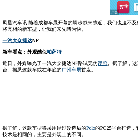
凤凰汽车讯 随着成都车展开幕的脚步越来越近，我们也迫不及
将亮相的新车型，让我们来先睹为快。
一汽
大众
捷达
NF
新车看点：外观酷似
帕萨特
近日，外媒曝光了一汽大众捷达NF路试无伪
谍照
。据了解，这
台。据悉这款车或在年底的
广州车展
首发。
据了解，这款车型将采用经过改造后的
Polo
的PQ25平台打造
技术是相同的，主要是外观上的不同。