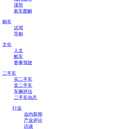
谍照
新车图解
购车
试驾
导购
文化
人文
酷车
赛事驾驶
二手车
买二手车
卖二手车
车辆评估
二手车动态
行业
业内新闻
产业评论
访谈