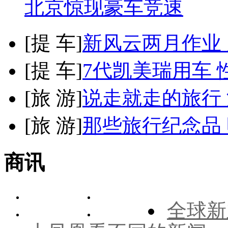
北京惊现豪车竞速
[
提 车
]
新风云两月作业
[
提 车
]
7代凯美瑞用车 
[
旅 游
]
说走就走的旅行
[
旅 游
]
那些旅行纪念品 
商讯
全球新