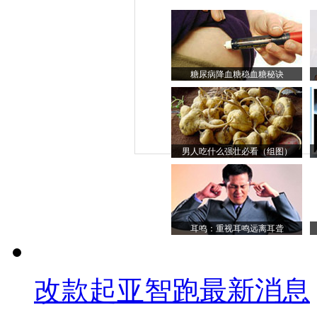
糖尿病降血糖稳血糖秘诀
男人吃什么强壮必看（组图）
耳鸣：重视耳鸣远离耳聋
改款起亚智跑最新消息