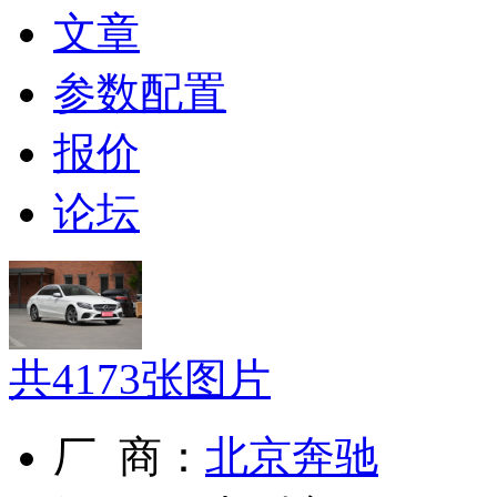
文章
参数配置
报价
论坛
共
4173
张图片
厂 商：
北京奔驰