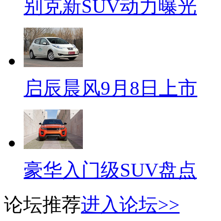
别克新SUV动力曝光
启辰晨风9月8日上市
豪华入门级SUV盘点
论坛推荐
进入论坛>>