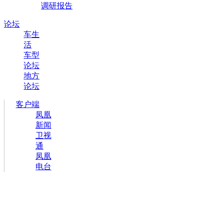
调研报告
论坛
车生
活
车型
论坛
地方
论坛
客户端
凤凰
新闻
卫视
通
凤凰
电台