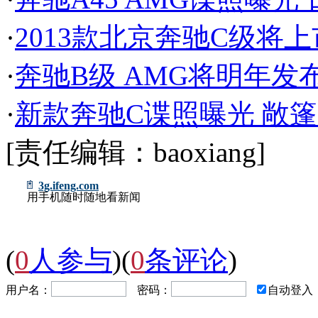
·
2013款北京奔驰C级将
·
奔驰B级 AMG将明年发布 
·
新款奔驰C谍照曝光 敞篷
[责任编辑：baoxiang]
3g.ifeng.com
用手机随时随地看新闻
(
0
人参与
)
(
0
条评论
)
用户名：
密码：
自动登入