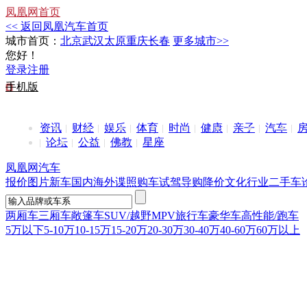
凤凰网首页
<< 返回凤凰汽车首页
城市首页：
北京
武汉
太原
重庆
长春
更多城市>>
您好！
登录
注册
手机版
资讯
财经
娱乐
体育
时尚
健康
亲子
汽车
论坛
公益
佛教
星座
凤凰网汽车
报价
图片
新车
国内
海外
谍照
购车
试驾
导购
降价
文化
行业
二手车
两厢车
三厢车
敞篷车
SUV/越野
MPV
旅行车
豪华车
高性能/跑车
5万以下
5-10万
10-15万
15-20万
20-30万
30-40万
40-60万
60万以上