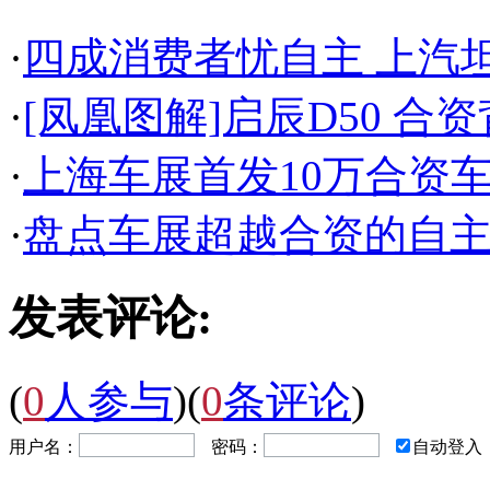
·
四成消费者忧自主 上汽
·
[凤凰图解]启辰D50 合
·
上海车展首发10万合资车
·
盘点车展超越合资的自主
发表评论:
(
0
人参与
)
(
0
条评论
)
用户名：
密码：
自动登入