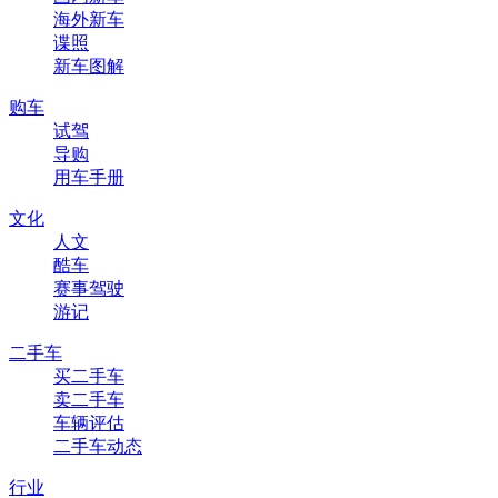
海外新车
谍照
新车图解
购车
试驾
导购
用车手册
文化
人文
酷车
赛事驾驶
游记
二手车
买二手车
卖二手车
车辆评估
二手车动态
行业