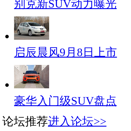
别克新SUV动力曝光
启辰晨风9月8日上市
豪华入门级SUV盘点
论坛推荐
进入论坛>>