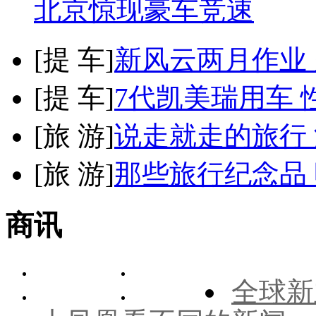
北京惊现豪车竞速
[
提 车
]
新风云两月作业
[
提 车
]
7代凯美瑞用车 
[
旅 游
]
说走就走的旅行
[
旅 游
]
那些旅行纪念品 
商讯
全球新