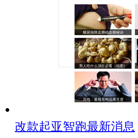
糖尿病降血糖稳血糖秘诀
男人吃什么强壮必看（组图）
耳鸣：重视耳鸣远离耳聋
改款起亚智跑最新消息