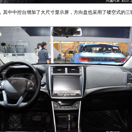
的变化，其中中控台增加了大尺寸显示屏，方向盘也采用了镂空式的