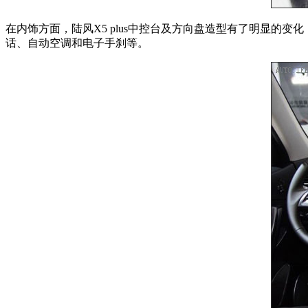
在内饰方面，陆风X5 plus中控台及方向盘造型有了明显
话、自动空调和电子手刹等。