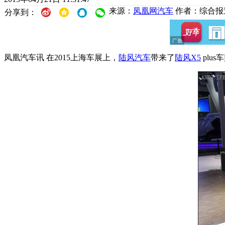
来源：
凤凰网汽车
作者：综合报
分享到：
凤凰汽车讯 在2015上海车展上，
陆风汽车
带来了
陆风X5
plu