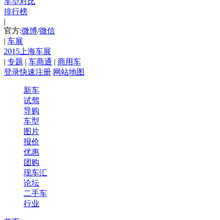
车型对比
排行榜
|
官方:
微博
/
微信
|
车展
2015上海车展
|
专题
|
车商通
|
商用车
登录
快速注册
网站地图
新车
试驾
导购
车型
图片
报价
优惠
团购
现车汇
论坛
二手车
行业