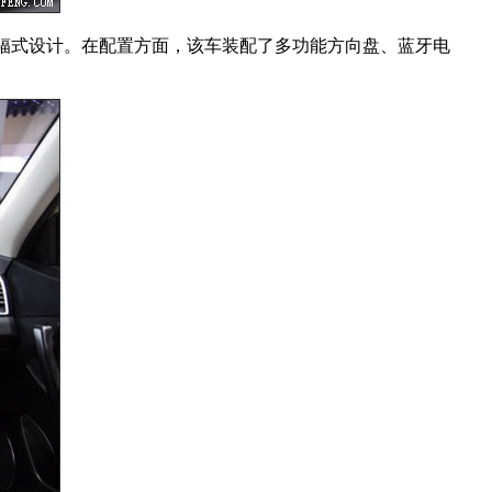
三辐式设计。在配置方面，该车装配了多功能方向盘、蓝牙电