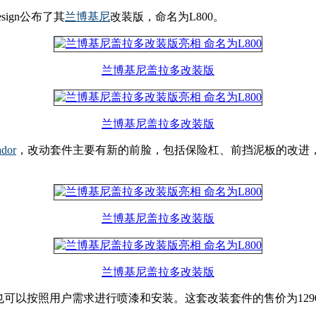
Design公布了其
兰博基尼
改装版，命名为L800。
兰博基尼盖拉多改装版
兰博基尼盖拉多改装版
ador
，改动套件主要有新的前脸，包括保险杠、前挡泥板的改进
兰博基尼盖拉多改装版
兰博基尼盖拉多改装版
以按照用户需求进行喷漆和安装。这套改装套件的售价为12900欧