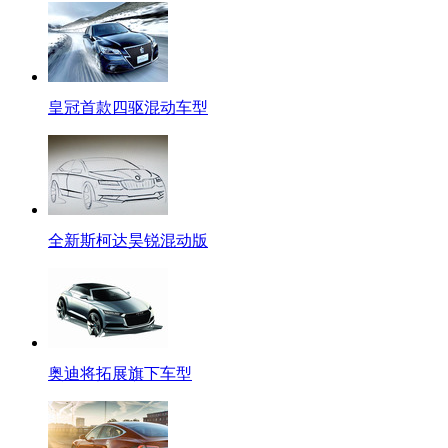
皇冠首款四驱混动车型
全新斯柯达昊锐混动版
奥迪将拓展旗下车型