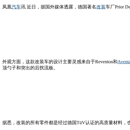
凤凰
汽车
讯 近日，据国外媒体透露，德国著名
改装
车厂Prior 
外观方面，这款改装车的设计主要灵感来自于Reventon和
Avent
顶勺子和突出的后扰流板。
据悉，改装的所有零件都是经过德国TüV认证的高质量材料，也可