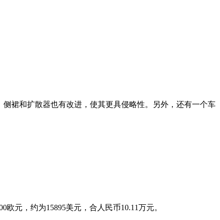
，侧裙和扩散器也有改进，使其更具侵略性。另外，还有一个车
元，约为15895美元，合人民币10.11万元。