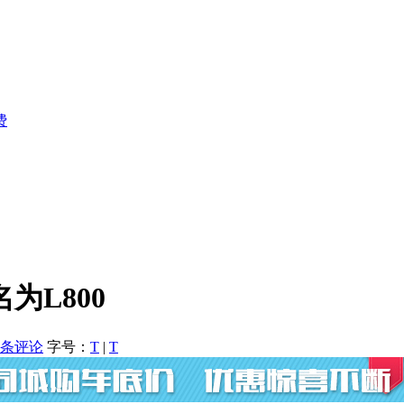
费
为L800
条评论
字号：
T
|
T