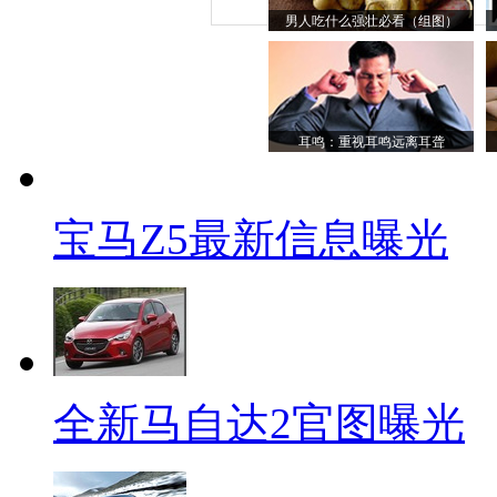
男人吃什么强壮必看（组图）
耳鸣：重视耳鸣远离耳聋
宝马Z5最新信息曝光
全新马自达2官图曝光