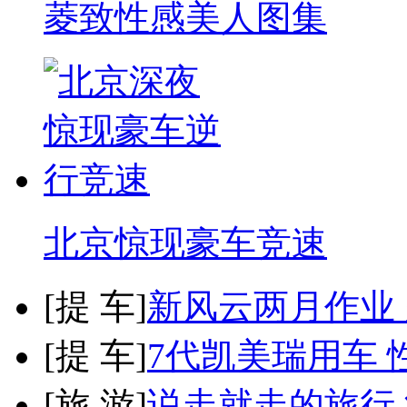
菱致性感美人图集
北京惊现豪车竞速
[
提 车
]
新风云两月作业
[
提 车
]
7代凯美瑞用车 
[
旅 游
]
说走就走的旅行