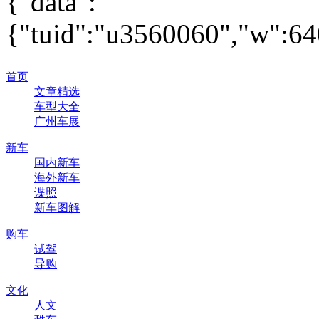
{"data":
{"tuid":"u3560060","w":640
首页
文章精选
车型大全
广州车展
新车
国内新车
海外新车
谍照
新车图解
购车
试驾
导购
文化
人文