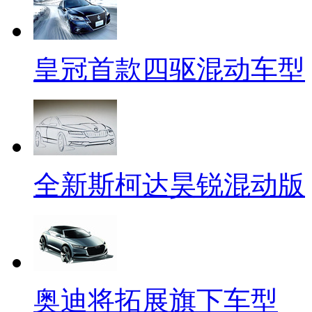
皇冠首款四驱混动车型
全新斯柯达昊锐混动版
奥迪将拓展旗下车型