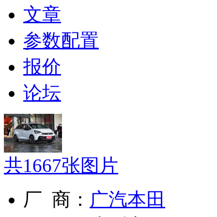
文章
参数配置
报价
论坛
共
1667
张图片
厂 商：
广汽本田