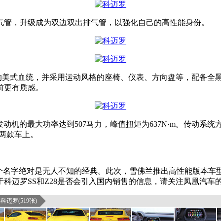
气管，升级成为双边双出排气管，以强化自己的高性能身份。
有纯正的美式血统，并采用运动风格的座椅、仪表、方向盘等，配备全
前更有质感。
，该发动机的最大功率达到507马力，峰值扭矩为637N·m。传动
这两款车上。
这个名字绝对是无人不知的经典。此次，雪佛兰推出高性能版本车
科迈罗SS和Z28是否会引入国内销售的信息，请关注凤凰汽车
科迈罗(519张)