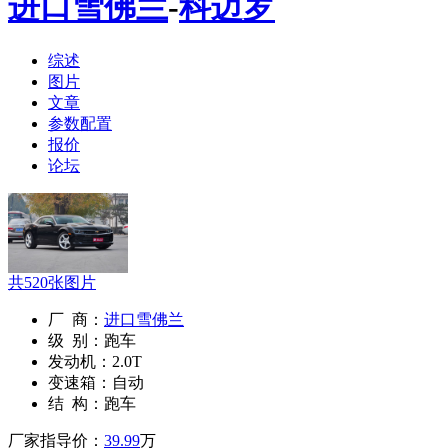
进口雪佛兰
-
科迈罗
综述
图片
文章
参数配置
报价
论坛
共
520
张图片
厂 商：
进口雪佛兰
级 别：
跑车
发动机：
2.0T
变速箱：
自动
结 构：
跑车
厂家指导价：
39.99
万