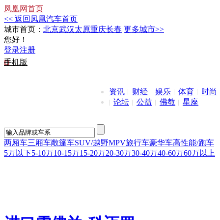
凤凰网首页
<< 返回凤凰汽车首页
城市首页：
北京
武汉
太原
重庆
长春
更多城市>>
您好！
登录
注册
手机版
资讯
财经
娱乐
体育
时尚
论坛
公益
佛教
星座
两厢车
三厢车
敞篷车
SUV/越野
MPV
旅行车
豪华车
高性能/跑车
5万以下
5-10万
10-15万
15-20万
20-30万
30-40万
40-60万
60万以上