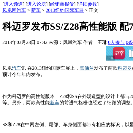
[
进入频道
] [
进入论坛
] [
经销商报价
] [
详细参数
]
凤凰网汽车
>
新车
>
2013纽约国际车展
> 正文
科迈罗发布SS/Z28高性能版 配7
2013年03月28日 07:42
来源：凤凰汽车 作者：
王琳
0
人参与
0
条
凤凰
汽车
讯 在2013纽约国际车展上，
雪佛兰
发布了两款
科迈罗
预计今年年内发布。
作为科迈罗的高性能版本，Z28和SS在外观造型的设计上都
等。另外，两款高性能
新车
的前进气格栅也经过了细微的调整
SS和Z28在中网左侧、尾部、车身侧面都带有相应的标识，以