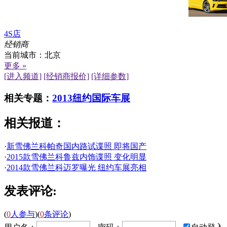
4S店
经销商
当前城市：
北京
更多 »
[进入频道]
[经销商报价]
[详细参数]
相关专题：
2013纽约国际车展
相关报道：
·
新雪佛兰科帕奇国内路试谍照 即将国产
·
2015款雪佛兰科鲁兹内饰谍照 变化明显
·
2014款雪佛兰科迈罗曝光 纽约车展亮相
发表评论:
(
0
人参与
)
(
0
条评论
)