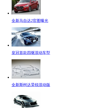
全新马自达2官图曝光
皇冠首款四驱混动车型
全新斯柯达昊锐混动版