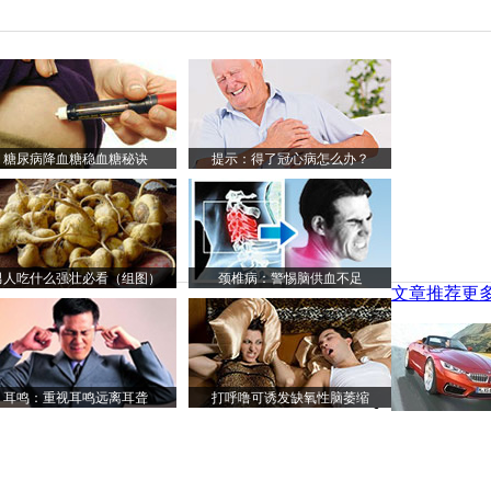
糖尿病降血糖稳血糖秘诀
提示：得了冠心病怎么办？
男人吃什么强壮必看（组图）
颈椎病：警惕脑供血不足
文章推荐
更多
耳鸣：重视耳鸣远离耳聋
打呼噜可诱发缺氧性脑萎缩