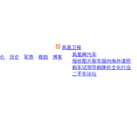
凤凰卫视
凤凰网汽车
化
历史
军事
视频
博客
报价
图片
新车
国内
海外
谍照
购车
试驾
导购
降价
文化
行业
二手车
论坛