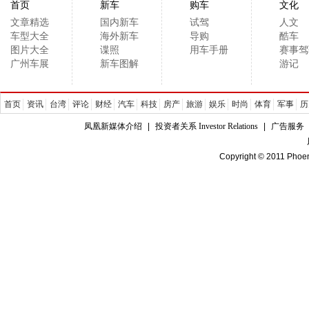
首页
新车
购车
文化
文章精选
国内新车
试驾
人文
车型大全
海外新车
导购
酷车
图片大全
谍照
用车手册
赛事驾
广州车展
新车图解
游记
首页
资讯
台湾
评论
财经
汽车
科技
房产
旅游
娱乐
时尚
体育
军事
历
凤凰新媒体介绍
|
投资者关系 Investor Relations
|
广告服务
Copyright © 2011 Phoen