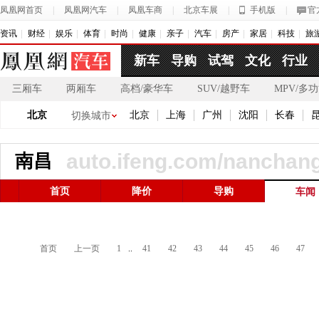
凤凰网首页
|
凤凰网汽车
|
凤凰车商
|
北京车展
|
手机版
|
官
资讯
财经
娱乐
体育
时尚
健康
亲子
汽车
房产
家居
科技
旅
新车
导购
试驾
文化
行业
三厢车
两厢车
高档/豪华车
SUV/越野车
MPV/多
北京
北京
上海
广州
沈阳
长春
切换城市
auto.ifeng.com/nanchang
南昌
首页
降价
导购
车闻
首页
上一页
1
..
41
42
43
44
45
46
47