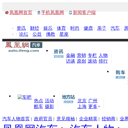
凤凰网首页
手机凤凰网
新闻客户端
资讯
财经
娱乐
体育
时尚
健康
亲子
汽车
论坛
公益
佛教
星座
金融
营销
专栏
人物
访谈
原创
滚动
排行
热点
活动
北京
广州
酷车
摄影
上海
更多
汽车人物首页
|
政府官员
|
意见领袖
|
企业精英
|
经销商
|
业