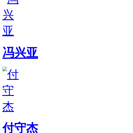
冯兴亚
付守杰