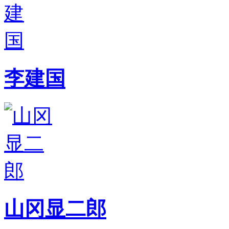
李建国
山冈显二郎