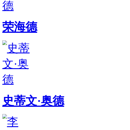
荣海德
史蒂文·奥德