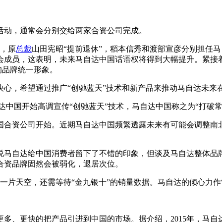
活动，通常会分别交给两家合资公司完成。
整，原
总裁
山田宪昭“提前退休”，稻本信秀和渡部宣彦分别担任
会成员，这表明，未来马自达中国话语权将得到大幅提升。紧接
的品牌统一形象。
心，希望通过推广“创驰蓝天”技术和新产品来推动马自达未来
达中国开始高调宣传“创驰蓝天”技术，马自达中国称之为“打破
国合资公司开始。近期马自达中国频繁透露未来有可能会调整南
说马自达给中国消费者留下了不错的印象，但谈及马自达整体品
合资品牌固然会被弱化，退居次位。
一片天空，还需等待“金九银十”的销量数据。马自达的倾心力作
多、更快的把产品引进到中国的市场。据介绍，2015年，马自