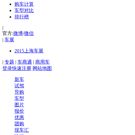
购车计算
车型对比
排行榜
|
官方:
微博
/
微信
|
车展
2015上海车展
|
专题
|
车商通
|
商用车
登录
快速注册
网站地图
新车
试驾
导购
车型
图片
报价
优惠
团购
现车汇