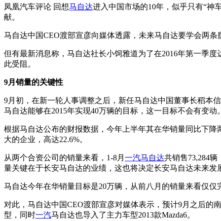
凤凰汽车评论 回想
马自达
进入中国市场的10年，似乎只有“神
献。
马自达中国CEO渡部宣彦向媒体透露，未来马自达要学会两条
但有最新消息称，马自达社长小饲雅道为了在2016年第一季
此受阻。
9月销量的关键性
9月初，在新一轮人事调整之后，新任马自达中国董事长稻本信
马自达能够在2015年实现40万辆的目标，这一目标不会有变动
根据马自达公布的财报数据，今年上半年其在华销量同比下降
大的企业，高达22.6%。
从两个合资公司的销量来看，1-8月
一汽马自达
共销售73,284
量关键在于长安马自达的业绩，这也将决定长安马自达未来发
马自达今年在华销量目标是20万辆，从前八月的销量来看仅仅
对此，马自达中国CEO渡部宣彦对媒体表示，预计9月之后的南
型，同时
一汽
马自达也导入了主力车型2013款Mazda6。