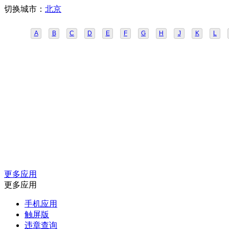
切换城市：
北京
A
B
C
D
E
F
G
H
J
K
L
更多应用
更多应用
手机应用
触屏版
违章查询