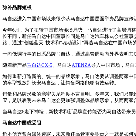
弥补品牌短板
马自达进入中国市场以来很少从马自达中国层面举办品牌宣传
今年6月，为了扭转中国市场惨淡局势，马自达进行了高层调
长不同，新任马自达中国董事长同是马自达汽车株式会社董事
路，通过“创驰蓝天”技术和“魂动设计”再造马自达在中国市场
一向低调行事的日系品牌马自达，通过高管调动向外界表明其决
随着新产品
马自达CX-5
、马自达
ATENZA
导入中国市场，马自
如何重新打造新的、统一的品牌形象，马自达要从调整两家中
的车型投放到长安马自达，让销售网络能够有效运转。
销量和品牌形象的亲密关系程度不言自明。多年来，我们只能
应，足以表明未来马自达会更加强调整体品牌形象，从而两家
当马自达6走下神坛，新技术和新品牌宣传能否为马自达带来另
马自达中国或受阻
稻本信秀曾向媒体透露，未来新任高管重要职责之一就是如何更