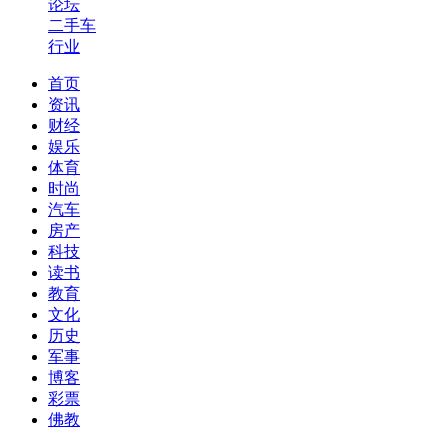
论坛
二手车
行业
首页
资讯
财经
娱乐
体育
时尚
汽车
房产
科技
读书
教育
文化
历史
军事
博客
彩票
佛教