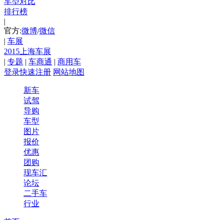
车型对比
排行榜
|
官方:
微博
/
微信
|
车展
2015上海车展
|
专题
|
车商通
|
商用车
登录
快速注册
网站地图
新车
试驾
导购
车型
图片
报价
优惠
团购
现车汇
论坛
二手车
行业