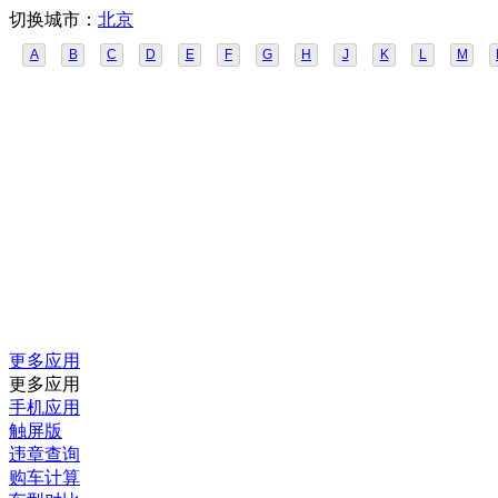
切换城市：
北京
A
B
C
D
E
F
G
H
J
K
L
M
更多应用
更多应用
手机应用
触屏版
违章查询
购车计算