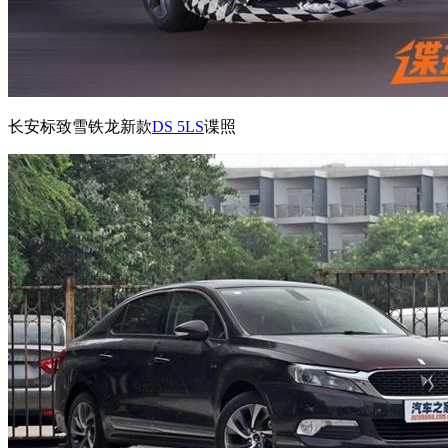
长安标致雪铁龙新款
DS 5LS
谍照