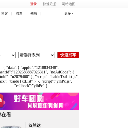
登录
快速注册
网站地图
博客
彩票
佛教
更多
{ "data":{ "appId":"1210834340",
mentId":"1292683887026311", "noAdCode": {
"tuid": "u2879408" }, "script": "baiduTxtList.js",
ack": "baiduTxtList" } }, "script":"ylhPc.js",
"callback":"ylhPc" }
都在看
汉兰达