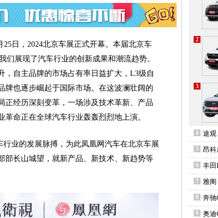
2
4月25日，2024北京车展正式开幕。本届北京车
向我们展现了汽车行业的创新成果和潮流趋势。
升，自主品牌的市场占有率日益扩大，L3级自
3
品牌也逐步崛起于国际市场。在这波澜壮阔的
局正经历深刻变革，一场涉及技术革新、产品
业革命正在全球汽车行业轰轰烈烈地上演。
4
途观
车行业的发展脉搏，为此凤凰网汽车在北京车展
5
昂科
部部长山城望，就新产品、新技术、新趋势等
6
丰田R
7
雅阁
8
奔驰
9
奥迪