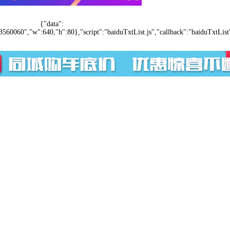
{"data":
3560060","w":640,"h":80},"script":"baiduTxtList.js","callback":"baiduTxtList