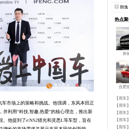
0
朗逸
热点聚
奔
合肥
【用车
汽车市场上的策略和挑战。他强调，东风本田正
【用车
并利用“科技,智趣,热爱”的核心理念，推出新
【用车
【用车
。他提到了e:NS2猎光和灵悉L等车型，旨在
一惊
【用车
益增长的市场需求并展示东风本田的创新能