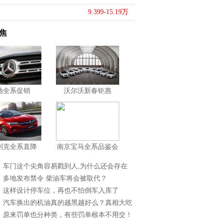
9.399-15.19万
焦
驰全系促销
沃尔沃新春钜惠
别克全系直降
南京宝马全系品鉴会
】车门这个尖角容易戳到人,为什么还会存在
】多地发布禁令 柴油车将会被取代？
】这样设计停车位，再也不怕倒车入库了
】汽车换出的机油真的越黑越好么？真相大吃
】原来罚单也分种类，有些罚单根本不用交！