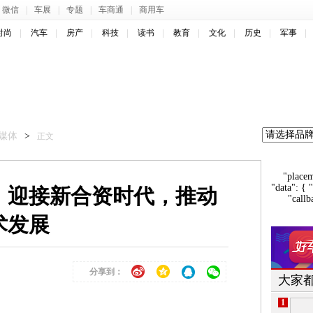
微信
|
车展
|
专题
|
车商通
|
商用车
时尚
汽车
房产
科技
读书
教育
文化
历史
军事
媒体
>
正文
"place
"data": { 
：迎接新合资时代，推动
"callb
术发展
分享到：
大家
1