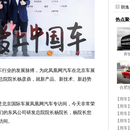
0
朗逸
热点聚
奔
车行业的发展脉搏，为此凤凰网汽车在北京车展
总院院长杨彦鼎，就新产品、新技术、新趋势
合肥
【用车
是北京国际车展凤凰网汽车专访间，今天非常荣
【用车
们的东风公司研发总院院长杨院长，杨院长您
【用车
【用车
访间。
一惊
【用车