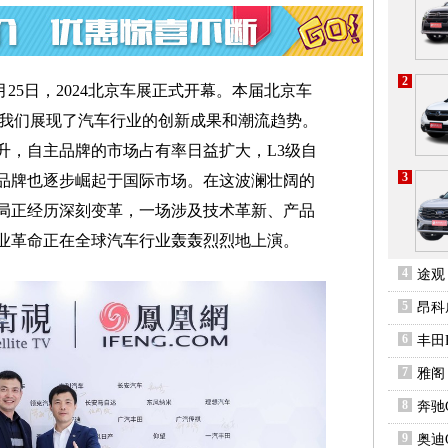
2
4月25日，2024北京车展正式开幕。本届北京车
向我们展现了汽车行业的创新成果和潮流趋势。
升，自主品牌的市场占有率日益扩大，L3级自
3
品牌也逐步崛起于国际市场。在这波澜壮阔的
局正经历深刻变革，一场涉及技术革新、产品
业革命正在全球汽车行业轰轰烈烈地上演。
4
途观
5
昂科
6
丰田R
7
雅阁
8
奔驰
9
奥迪