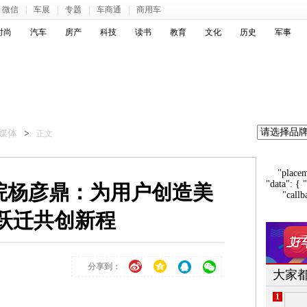
微信
|
车展
|
专题
|
车商通
|
商用车
时尚
汽车
房产
科技
读书
教育
文化
历史
军事
媒体
>
正文
"place
"data": { 
院杨彦鼎：为用户创造美
"callb
跃迁共创新程
分享到：
大家
1