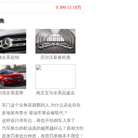
9.399-15.19万
焦
驰全系促销
沃尔沃新春钜惠
别克全系直降
南京宝马全系品鉴会
】车门这个尖角容易戳到人,为什么还会存在
】多地发布禁令 柴油车将会被取代？
】这样设计停车位，再也不怕倒车入库了
】汽车换出的机油真的越黑越好么？真相大吃
】原来罚单也分种类，有些罚单根本不用交！