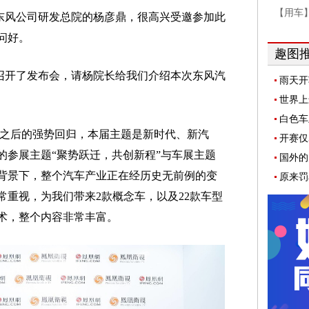
【用车
东风公司研发总院的杨彦鼎，很高兴受邀参加此
问好。
趣图
召开了发布会，请杨院长给我们介绍本次东风汽
雨天开
松解决
世界上
白色车
年之后的强势回归，本届主题是新时代、新汽
开赛仅
的参展主题“聚势跃迁，共创新程”与车展主题
国外的
背景下，整个汽车产业正在经历史无前例的变
原来罚
常重视，为我们带来2款概念车，以及22款车型
术，整个内容非常丰富。