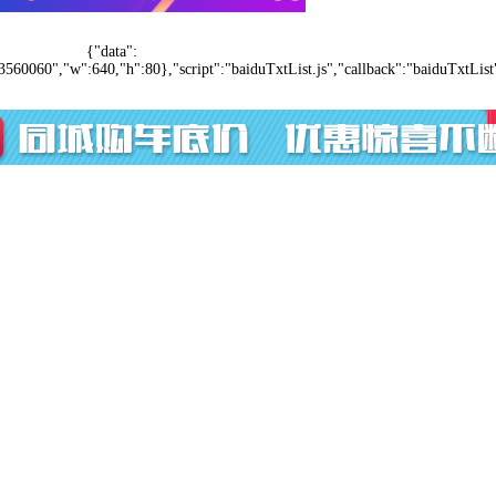
{"data":
3560060","w":640,"h":80},"script":"baiduTxtList.js","callback":"baiduTxtList