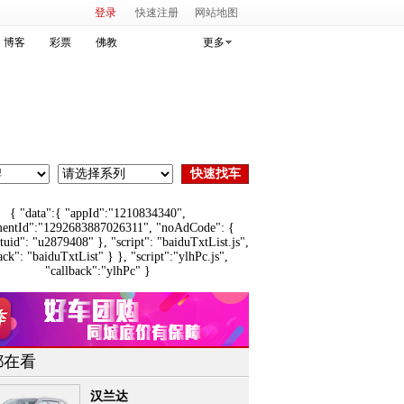
登录
快速注册
网站地图
博客
彩票
佛教
更多
{ "data":{ "appId":"1210834340",
mentId":"1292683887026311", "noAdCode": {
"tuid": "u2879408" }, "script": "baiduTxtList.js",
ack": "baiduTxtList" } }, "script":"ylhPc.js",
"callback":"ylhPc" }
都在看
汉兰达