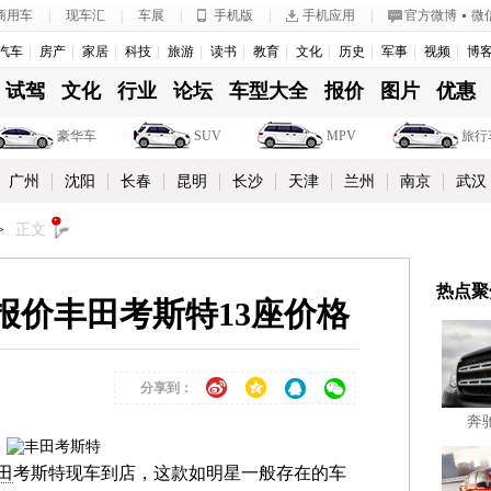
商用车
|
现车汇
|
车展
|
手机版
|
手机应用
|
官方微博
微
汽车
房产
家居
科技
旅游
读书
教育
文化
历史
军事
视频
博
试驾
文化
行业
论坛
车型大全
报价
图片
优惠
豪华车
SUV
MPV
旅行
广州
沈阳
长春
昆明
长沙
天津
兰州
南京
武汉
>
正文
热点聚
报价丰田考斯特13座价格
分享到：
奔
田
考斯特现车到店，这款如明星一般存在的车