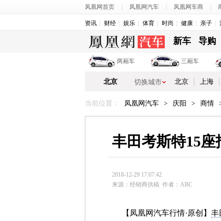
凤凰网首页
|
凤凰网汽车
|
凤凰网车商
|
资讯
财经
娱乐
体育
时尚
健康
亲子
新车
导购
两厢车
三厢车
北京
北京
上海
切换城市
当前位置：
凤凰网汽车
>
庆阳
>
商情
丰田考斯特15座
2018-12-29 17:07:42
来源：经销商供稿
作者：ABC
【凤凰网汽车行情·原创】
丰