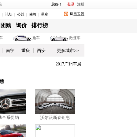
信
您好！
登录
注册
凤凰卫视
客
论坛
公益
佛教
星座
团购
询价
排行榜
车
跑车
敞篷车
南宁
重庆
西安
更多城市>>
2017广州车展
焦
驰全系促销
沃尔沃新春钜惠