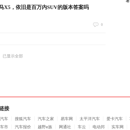
署
马X5，依旧是百万内SUV的版本答案吗
0
已显示全部
链接
汽车
搜狐汽车
汽车之家
易车网
太平洋汽车
爱卡汽车
车市
汽车报价
越野e族
网通社
车云
电动邦
实车网