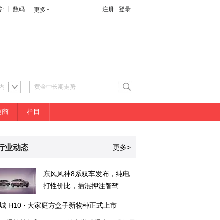
学
数码
注册
登录
更多
内
销商
栏目
行业动态
更多>
东风风神8系双车发布，纯电
打性价比，插混押注智驾
城 H10 · 大家庭方盒子新物种正式上市