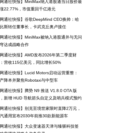
网通社快报】MiniMax纳入港股通当日股价最
涨22.77%，市值重回千亿港元
网通社快报】谷歌DeepMind CEO换帅：哈
比斯转任董事长，卡武克丘奥卢接任
网通社快报】MiniMax被纳入港股通并与无问
穹达成战略合作
砖电池成功挑战行业首个“整车+整包”带电六大串行
网通社快报】AMD发布2026年第二季度财
：营收115亿美元，同比增长50%
网通社快报】Lucid Motors启动运营重整：
产降本并聚焦Robotaxi与中型车
网通社快报】腾势 N9 推送 V1.8.0 OTA 版
，新增 HUD 导航箭头自定义及哨兵模式预约
功能
网通社快报】别克至境世家限时直降2万元，
汽通用宣布2030年前推30款新能源车
网通社快报】大众变速器天津与臻驱科技签