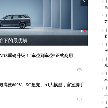
【
高
【
萨
【
芯
准下的最优解
神盾金
【
报
ADS重磅升级！“车位到车位”正式商用
【
减
0
【
本
高效800V、5C超充、AI大模型，官宣携手
等
【
上
0
【