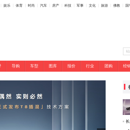
娱乐
体育
时尚
汽车
房产
科技
军事
文化
旅游
佛教
国
站
野
导购
车型
图库
报价
行业
团购
经
长