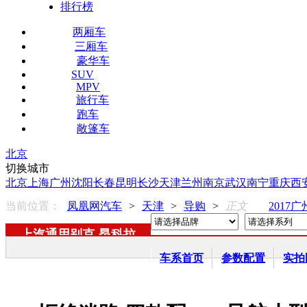
排行榜
两厢车
三厢车
豪华车
SUV
MPV
旅行车
跑车
敞篷车
北京
切换城市
北京
上海
广州
沈阳
长春
昆明
长沙
天津
兰州
南京
武汉
南宁
重庆
西
当前位置：
凤凰网汽车
>
天津
>
导购
>
正文
2017
上汽通用别克
-
昂科拉
车系首页
参数配置
实拍