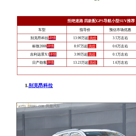
拒绝迷路 四款配GPS导航小型SUV推荐
车型
指导价
预估市场优惠
别克昂科拉
详情
13.99万起
询价
3.5万左右
标致2008
详情
8.97万起
询价
0.6万左右
吉利远景X1
详情
3.99万起
询价
0.1万左右
日产劲客
详情
13.23万起
询价
1.6万左右
1.
别克
昂科拉