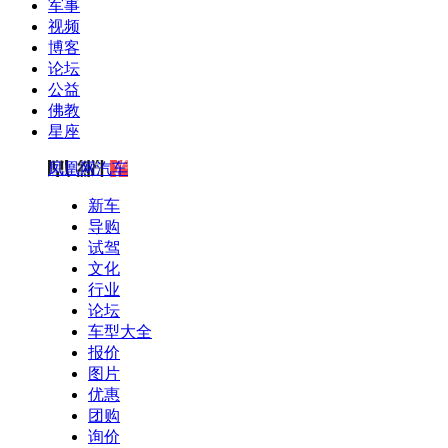
军事
视频
博客
论坛
公益
佛教
星座
凤凰网汽车
新车
导购
试驾
文化
行业
论坛
车型大全
报价
图片
优惠
团购
询价