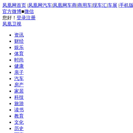
凤凰网首页
|
凤凰网汽车
|
凤凰网车商
|
商用车
|
现车汇
|
车展
|
手机
官方微博
■
微信
您好！
登录
注册
凤凰卫视
资讯
财经
娱乐
体育
时尚
健康
亲子
汽车
房产
家居
科技
旅游
读书
教育
文化
历史