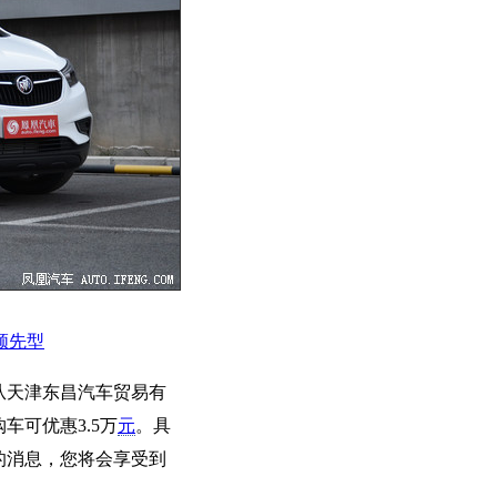
市领先型
从天津东昌汽车贸易有
可优惠3.5万
元
。具
的消息，您将会享受到