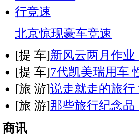
北京惊现豪车竞速
[
提 车
]
新风云两月作业
[
提 车
]
7代凯美瑞用车 
[
旅 游
]
说走就走的旅行
[
旅 游
]
那些旅行纪念品 
商讯