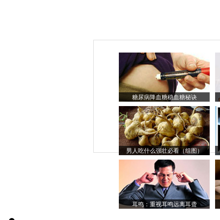
糖尿病降血糖稳血糖秘诀
男人吃什么强壮必看（组图）
耳鸣：重视耳鸣远离耳聋