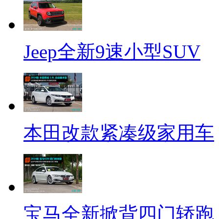
Jeep全新9速小型SUV
本田改款紧凑级家用车
宝马全新掀背四门轿跑