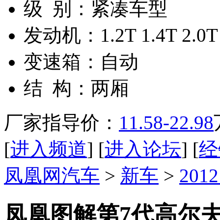
级 别：
紧凑车型
发动机：
1.2T 1.4T 2.0T
变速箱：
自动
结 构：
两厢
厂家指导价：
11.58-22.98
[
进入频道
] [
进入论坛
] [
经
凤凰网汽车
>
新车
>
20
凤凰图解第7代高尔夫