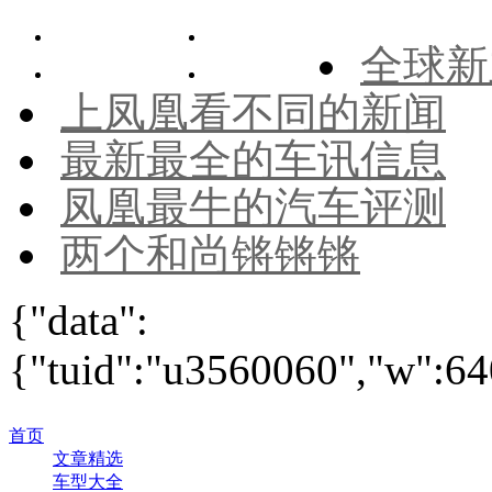
全球新
上凤凰看不同的新闻
最新最全的车讯信息
凤凰最牛的汽车评测
两个和尚锵锵锵
{"data":
{"tuid":"u3560060","w":640
首页
文章精选
车型大全