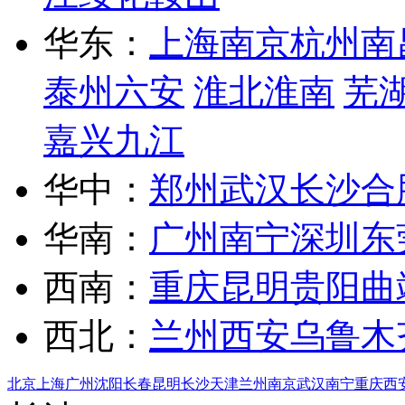
华东：
上海
南京
杭州
南
泰州
六安
淮北
淮南
芜
嘉兴
九江
华中：
郑州
武汉
长沙
合
华南：
广州
南宁
深圳
东
西南：
重庆
昆明
贵阳
曲
西北：
兰州
西安
乌鲁木
北京
上海
广州
沈阳
长春
昆明
长沙
天津
兰州
南京
武汉
南宁
重庆
西