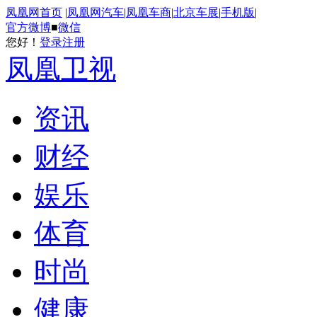
凤凰网首页
|
凤凰网汽车
|
凤凰车商
|
北京车展
|
手机版
|
官方微博
■
微信
您好！
登录
注册
凤凰卫视
资讯
财经
娱乐
体育
时尚
健康