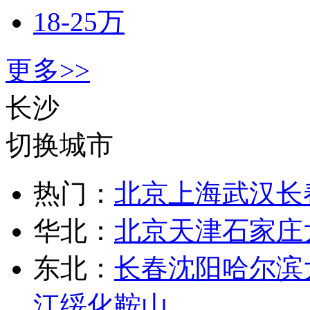
18-25万
更多>>
长沙
切换城市
热门：
北京
上海
武汉
长
华北：
北京
天津
石家庄
东北：
长春
沈阳
哈尔滨
江
绥化
鞍山