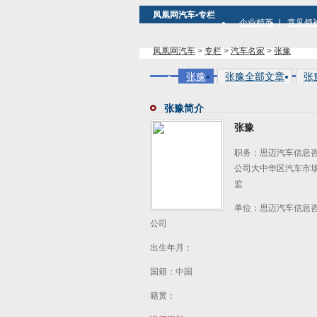
凤凰网汽车•专栏
企业精英
意见领
凤凰网汽车
>
专栏
>
汽车名家
>
张豫
张豫
张豫全部文章
张
张豫简介
张豫
职务：思迈汽车信息
公司大中华区汽车市
监
单位：思迈汽车信息
公司
出生年月：
国籍：中国
籍贯：