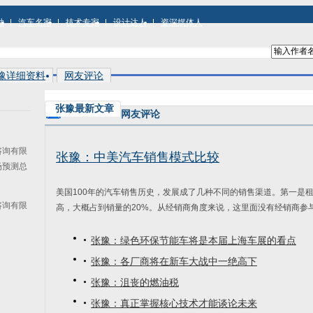
袖
汽车名家
技术专家
设计达人
资深媒体人
豫详细资料
网友评论
张豫最新文章
网友评论
咨询有限
张豫：中美汽车销售模式比较
场预测总
美国100年的汽车销售历史，发展成了几种不同的销售渠道。第一是
咨询有限
高，大概占到销量的20%。从经销商角度来说，这里面没有经销商参与的。
张豫：绿色环保节能车将是本届上海车展的看点
张豫：各厂商将在新车大战中一绝高下
张豫：沮丧的燃油税
张豫：真正掌握核心技术才能谈论未来