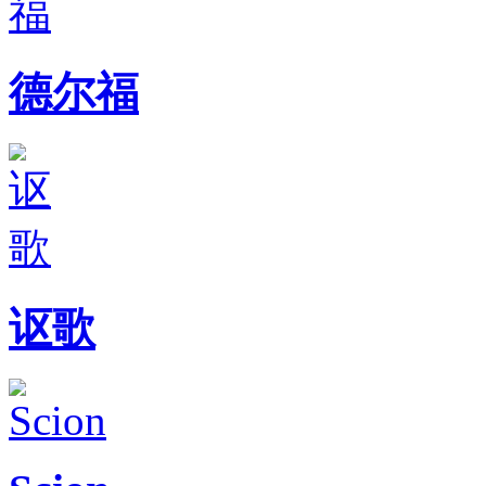
德尔福
讴歌