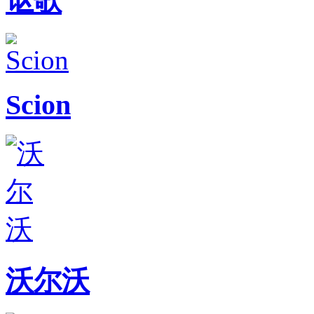
讴歌
Scion
沃尔沃