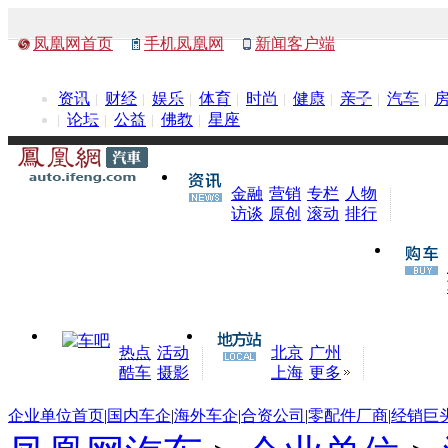
凤凰网首页
手机凤凰网
新闻客户端
资讯
财经
娱乐
体育
时尚
健康
亲子
汽车
论坛
公益
佛教
星座
金融
营销
专栏
人物
访谈
原创
滚动
排行
热点
活动
北京
广州
酷车
摄影
上海
更多
企业单位首页
|
国内车企
|
海外车企
|
合资公司
|
零配件厂商
|
经销巨