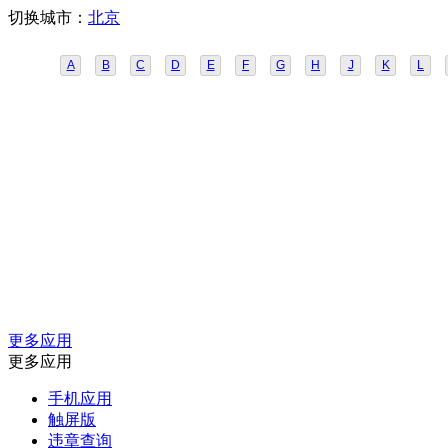
切换城市：
北京
A
B
C
D
E
F
G
H
J
K
L
更多应用
更多应用
手机应用
触屏版
违章查询