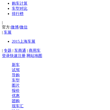
购车计算
车型对比
排行榜
|
官方:
微博
/
微信
|
车展
2015上海车展
|
专题
|
车商通
|
商用车
登录
快速注册
网站地图
新车
试驾
导购
车型
图片
报价
优惠
团购
现车汇