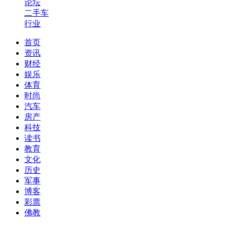
论坛
二手车
行业
首页
资讯
财经
娱乐
体育
时尚
汽车
房产
科技
读书
教育
文化
历史
军事
博客
彩票
佛教