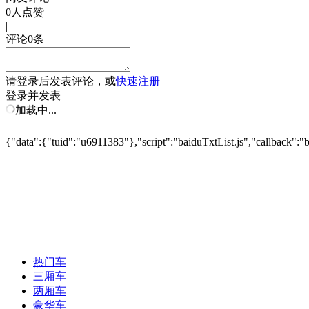
0
人点赞
|
评论
0
条
请
登录
后发表评论，或
快速注册
登录并发表
加载中...
{"data":{"tuid":"u6911383"},"script":"baiduTxtList.js","callback":"
热门车
三厢车
两厢车
豪华车