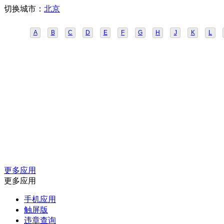
切换城市：
北京
A
B
C
D
E
F
G
H
J
K
L
更多应用
更多应用
手机应用
触屏版
违章查询