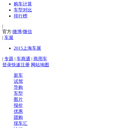
购车计算
车型对比
排行榜
|
官方:
微博
/
微信
|
车展
2015上海车展
|
专题
|
车商通
|
商用车
登录
快速注册
网站地图
新车
试驾
导购
车型
图片
报价
优惠
团购
现车汇