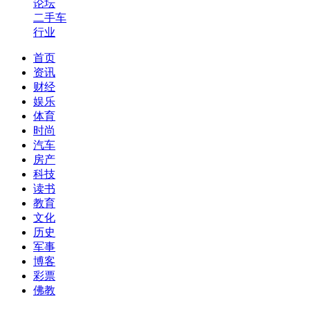
论坛
二手车
行业
首页
资讯
财经
娱乐
体育
时尚
汽车
房产
科技
读书
教育
文化
历史
军事
博客
彩票
佛教