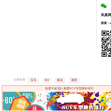
凤凰
搜索：au
文章标签：
宝马
M4
路试
谍照
热度不减 国人最爱SUV车型降价排行