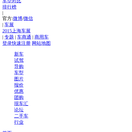
车型对比
排行榜
|
官方:
微博
/
微信
|
车展
2015上海车展
|
专题
|
车商通
|
商用车
登录
快速注册
网站地图
新车
试驾
导购
车型
图片
报价
优惠
团购
现车汇
论坛
二手车
行业