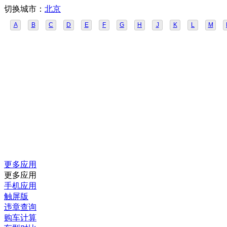
切换城市：
北京
A
B
C
D
E
F
G
H
J
K
L
M
更多应用
更多应用
手机应用
触屏版
违章查询
购车计算