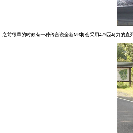
之前很早的时候有一种传言说全新M3将会采用425匹马力的直列