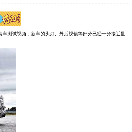
装车测试视频，新车的头灯、外后视镜等部分已经十分接近量