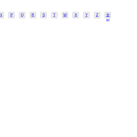
N
P
Q
R
S
T
W
X
Y
Z
全
部
城
市