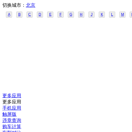
切换城市：
北京
A
B
C
D
E
F
G
H
J
K
L
M
更多应用
更多应用
手机应用
触屏版
违章查询
购车计算