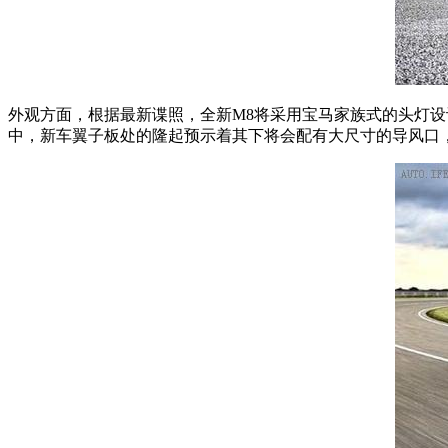
外观方面，根据最新谍照，全新M8将采用宝马家族式的头灯设
中，新车翼子板处的隆起预示着其下将会配有大尺寸的导风口