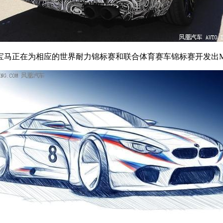
宝马正在为相应的世界耐力锦标赛和联合体育赛车锦标赛开发出