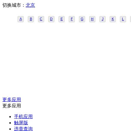
切换城市：
北京
A
B
C
D
E
F
G
H
J
K
L
更多应用
更多应用
手机应用
触屏版
违章查询