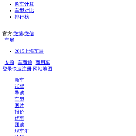
购车计算
车型对比
排行榜
|
官方:
微博
/
微信
|
车展
2015上海车展
|
专题
|
车商通
|
商用车
登录
快速注册
网站地图
新车
试驾
导购
车型
图片
报价
优惠
团购
现车汇