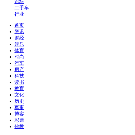
论坛
二手车
行业
首页
资讯
财经
娱乐
体育
时尚
汽车
房产
科技
读书
教育
文化
历史
军事
博客
彩票
佛教