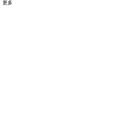
更多
凤凰网汽车
凤凰网汽车
>
行业
>
产业评论
>
正文
2015年04月24日 10:06:16
来源：
盖世汽车网
作者：石劼
分享到：