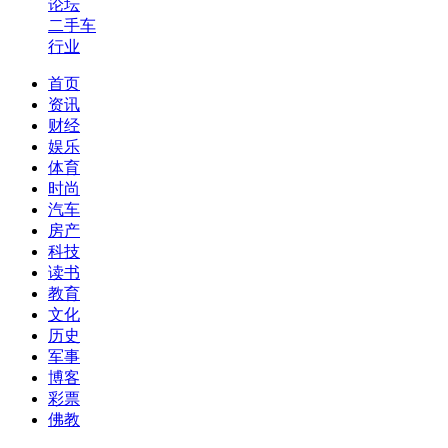
论坛
二手车
行业
首页
资讯
财经
娱乐
体育
时尚
汽车
房产
科技
读书
教育
文化
历史
军事
博客
彩票
佛教