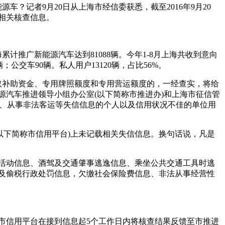
车？记者9月20日从上海市经信委获悉，截至2016年9月20
布相关核查信息。
计推广新能源汽车达到81088辆。今年1-8月上海共收到意向
2辆；公交车90辆。私人用户13120辆，占比56%。
骗取补助资金、专用牌照额度和专用营运额度的，一经查实，将给
源汽车推进领导小组办公室(以下简称市推进办)和上海市征信管
信息、从事非法客运等失信信息的个人以及信用状况不佳的单位用
(以下简称市信用平台)上未记载相关失信信息。换句话说，凡是
活动信息、酒驾及交通肇事逃逸信息、乘坐公共交通工具时逃
及偷税行政处罚信息，欠缴社会保险费信息、非法从事经营性
市信用平台在接到信息起5个工作日内将核查结果反馈至市推进