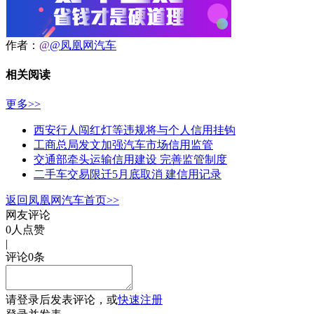
作者：
@
@凤凰网汽车
相关阅读
更多>>
西安行人闯红灯等违规将与个人信用挂钩
工商总局发文加强汽车市场信用监管
交通部牵头运输信用建设 完善监管制度
二手车交易限迁5月底取消 建信用记录
返回凤凰网汽车首页>>
网友评论
0
人点赞
|
评论
0
条
请
登录
后发表评论，或
快速注册