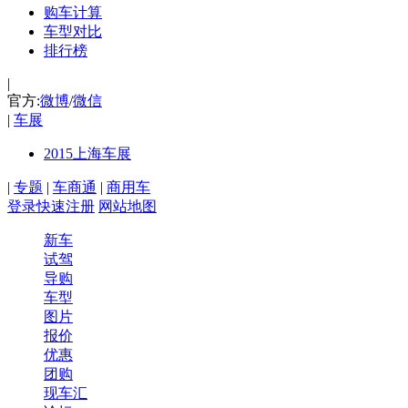
购车计算
车型对比
排行榜
|
官方:
微博
/
微信
|
车展
2015上海车展
|
专题
|
车商通
|
商用车
登录
快速注册
网站地图
新车
试驾
导购
车型
图片
报价
优惠
团购
现车汇