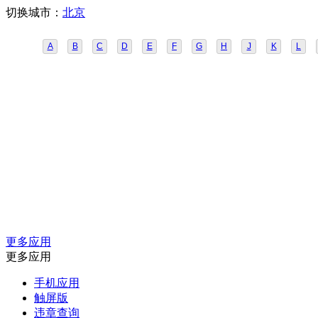
切换城市：
北京
A
B
C
D
E
F
G
H
J
K
L
更多应用
更多应用
手机应用
触屏版
违章查询