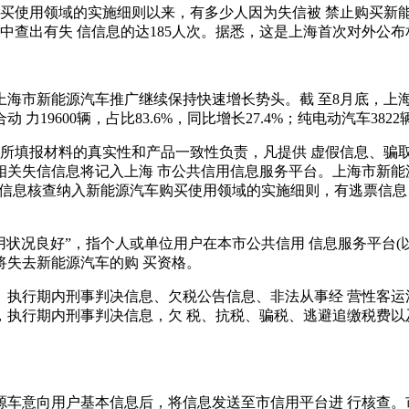
购买使用领域的实施细则以来，有多少人因为失信被 禁止购买新能源
其中查出有失 信信息的达185人次。据悉，这是上海首次对外公
上海市新能源汽车推广继续保持快速增长势头。截 至8月底，上海累
 力19600辆，占比83.6%，同比增长27.4%；纯电动汽车382
应对所填报材料的真实性和产品一致性负责，凡提供 虚假信息、
关失信信息将记入上海 市公共信用信息服务平台。上海市新能
将信用信息核查纳入新能源汽车购买使用领域的实施细则，有逃票
用状况良好”，指个人或单位用户在本市公共信用 信息服务平台
失去新能源汽车的购 买资格。
、执行期内刑事判决信息、欠税公告信息、非法从事经 营性客运
，执行期内刑事判决信息，欠 税、抗税、骗税、逃避追缴税费以
源车意向用户基本信息后，将信息发送至市信用平台进 行核查。