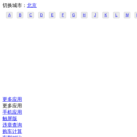
切换城市：
北京
A
B
C
D
E
F
G
H
J
K
L
M
更多应用
更多应用
手机应用
触屏版
违章查询
购车计算