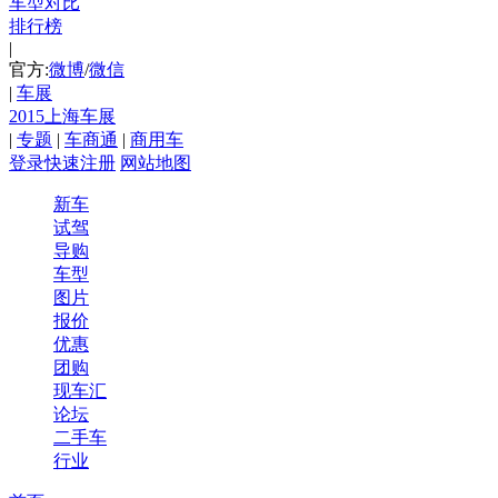
车型对比
排行榜
|
官方:
微博
/
微信
|
车展
2015上海车展
|
专题
|
车商通
|
商用车
登录
快速注册
网站地图
新车
试驾
导购
车型
图片
报价
优惠
团购
现车汇
论坛
二手车
行业