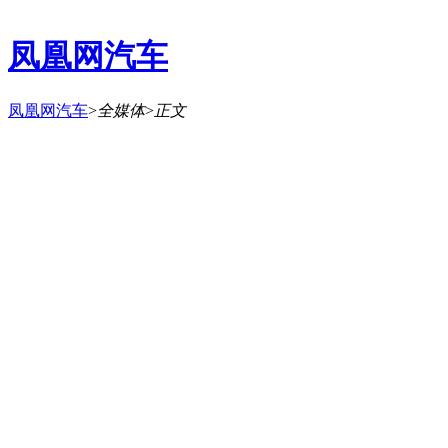
凤凰网汽车
凤凰网汽车
>
全媒体
>
正文
广汽乘用车
-
GS7
车系首页
参数配置
实拍图片
报价
文章
车型论坛
2017年08月30日 21:26:46
来源：
汽车
分享到：