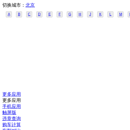
切换城市：
北京
A
B
C
D
E
F
G
H
J
K
L
M
更多应用
更多应用
手机应用
触屏版
违章查询
购车计算