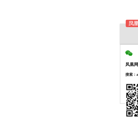
凤凰
搜索：au