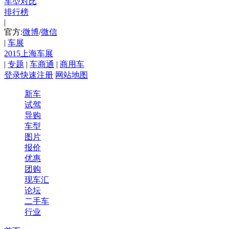
车型对比
排行榜
|
官方:
微博
/
微信
|
车展
2015上海车展
|
专题
|
车商通
|
商用车
登录
快速注册
网站地图
新车
试驾
导购
车型
图片
报价
优惠
团购
现车汇
论坛
二手车
行业