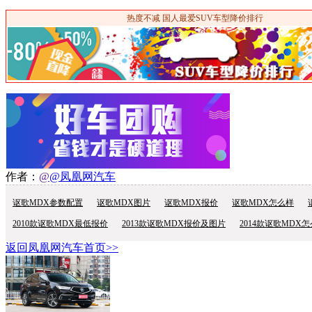
热度不减 国人最爱SUV车型降价排行
作者：
@
@凤凰网汽车
讴歌MDX参数配置
讴歌MDX图片
讴歌MDX报价
讴歌MDX怎么样
2010款讴歌MDX最低报价
2013款讴歌MDX报价及图片
2014款讴歌MDX
返回凤凰网汽车首页>>