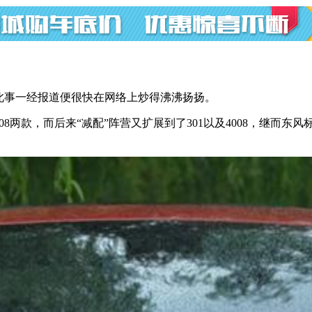
此事一经报道便很快在网络上炒得沸沸扬扬。
3008两款，而后来“减配”阵营又扩展到了301以及4008，继