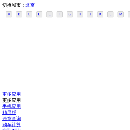
切换城市：
北京
A
B
C
D
E
F
G
H
J
K
L
M
更多应用
更多应用
手机应用
触屏版
违章查询
购车计算