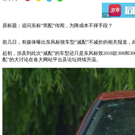
原标题：追问东标“简配”传闻，为降成本不择手段？
前几日，有媒体曝出东风标致车型“减配”不减价的相关报道，
起初，涉及到此次“减配”的车型还只是东风标致2018款308和
配”的大讨论在各大网站平台及论坛持续升温。