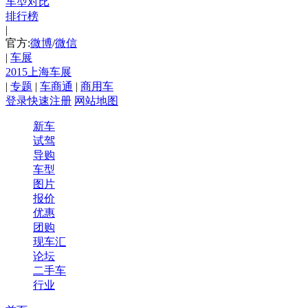
车型对比
排行榜
|
官方:
微博
/
微信
|
车展
2015上海车展
|
专题
|
车商通
|
商用车
登录
快速注册
网站地图
新车
试驾
导购
车型
图片
报价
优惠
团购
现车汇
论坛
二手车
行业