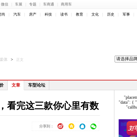
微信
|
车展
|
专题
|
车商通
|
商用车
时尚
汽车
房产
科技
读书
教育
文化
历史
军事
媒体
>
正文
价
文章
车型论坛
"place
"data": { 
V，看完这三款你心里有数
"callb
分享到：