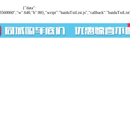
{"data":
3560060","w":640,"h":80},"script":"baiduTxtList.js","callback":"baiduTxtList