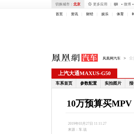
切换城市：
北京
更多应用
|
微博
首页
资讯
财经
娱乐
体育
>
全
凤凰网汽车
上汽大通MAXUS
-
G50
车系首页
参数配置
实拍图片
报
10万预算买MP
2019年03月27日 11:11:27
来源：
车.说