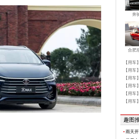
奔
合肥
【用车
【用车
【用车
【用车
一惊
【用车
【用车
趣图
雨天开
松解决