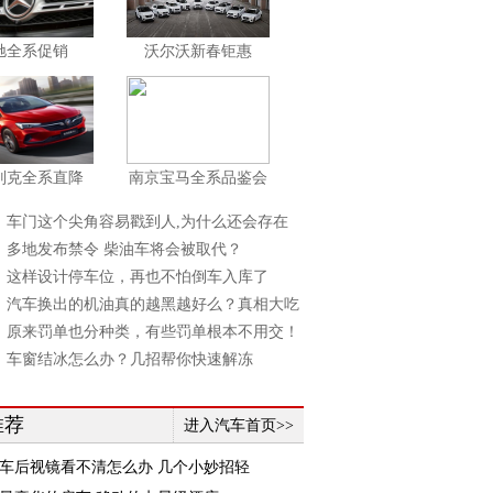
驰全系促销
沃尔沃新春钜惠
别克全系直降
南京宝马全系品鉴会
】车门这个尖角容易戳到人,为什么还会存在
】多地发布禁令 柴油车将会被取代？
】这样设计停车位，再也不怕倒车入库了
】汽车换出的机油真的越黑越好么？真相大吃
】原来罚单也分种类，有些罚单根本不用交！
】车窗结冰怎么办？几招帮你快速解冻
推荐
进入汽车首页>>
车后视镜看不清怎么办 几个小妙招轻
！