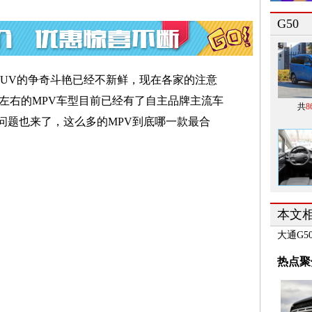
G50
SUV的争奇斗艳已经不新鲜，现在各家的注意
万左右的MPV车型目前已经有了自主品牌主流车
共
8
问题也来了，这么多的MPV到底哪一款最合
本文
大通G5
热点聚