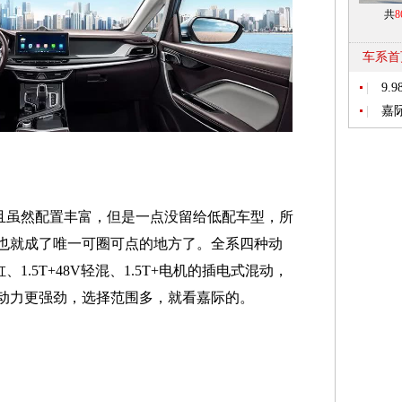
共
8
车系首
|
9
|
嘉
且虽然配置丰富，但是一点没留给低配车型，所
也就成了唯一可圈可点的地方了。全系四种动
缸、1.5T+48V轻混、1.5T+电机的插电式混动，
动力更强劲，选择范围多，就看嘉际的。