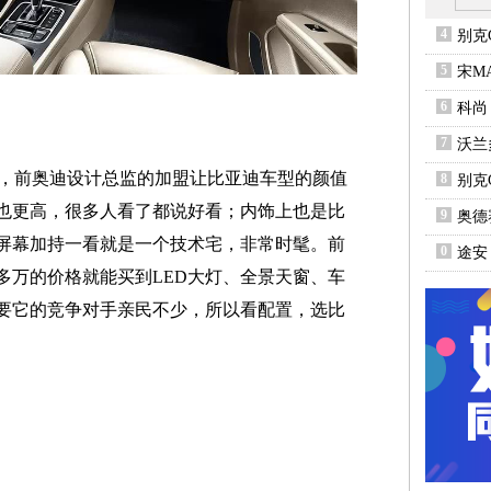
4
别克
5
宋M
6
科尚
7
沃兰
势，前奥迪设计总监的加盟让比亚迪车型的颜值
8
别克
也更高，很多人看了都说好看；内饰上也是比
9
奥德
屏幕加持一看就是一个技术宅，非常时髦。前
0
途安
多万的价格就能买到LED大灯、全景天窗、车
要它的竞争对手亲民不少，所以看配置，选比