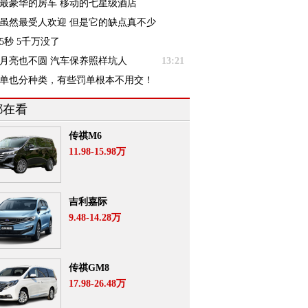
最豪华的房车 移动的七星级酒店
虽然最受人欢迎 但是它的缺点真不少
5秒 5千万没了
月亮也不圆 汽车保养照样坑人
13:21
单也分种类，有些罚单根本不用交！
都在看
传祺M6
11.98-15.98万
吉利嘉际
9.48-14.28万
传祺GM8
17.98-26.48万