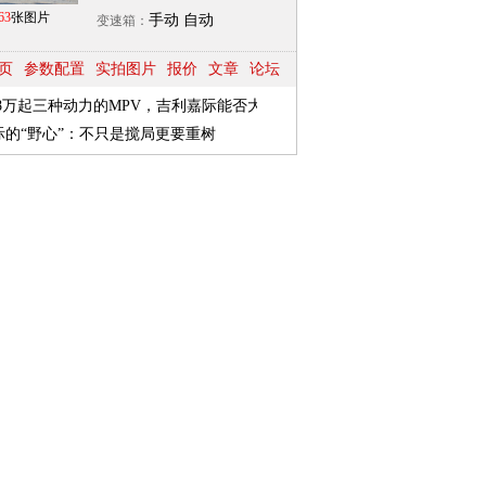
63
张图片
手动 自动
变速箱：
页
参数配置
实拍图片
报价
文章
论坛
.98万起三种动力的MPV，吉利嘉际能否大卖？
际的“野心”：不只是搅局更要重树