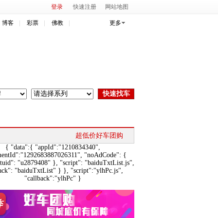
登录
快速注册
网站地图
博客
彩票
佛教
更多
超低价好车团购
{ "data":{ "appId":"1210834340",
mentId":"1292683887026311", "noAdCode": {
"tuid": "u2879408" }, "script": "baiduTxtList.js",
ack": "baiduTxtList" } }, "script":"ylhPc.js",
"callback":"ylhPc" }