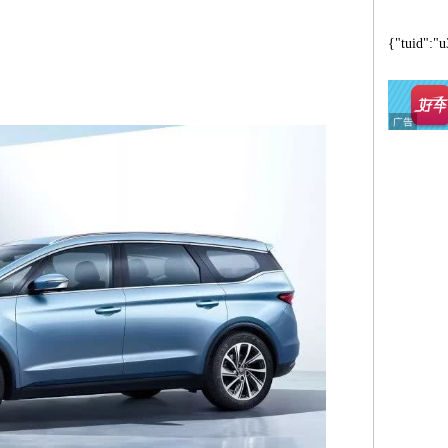
{"tuid":"u