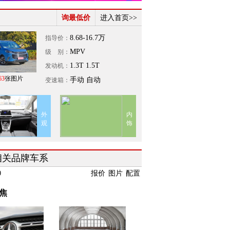
询最低价
进入首页>>
8.68-16.7
万
指导价：
MPV
级 别：
1.3T 1.5T
发动机：
63
张图片
手动 自动
变速箱：
外
内
观
饰
相关品牌车系
0
报价
图片
配置
焦