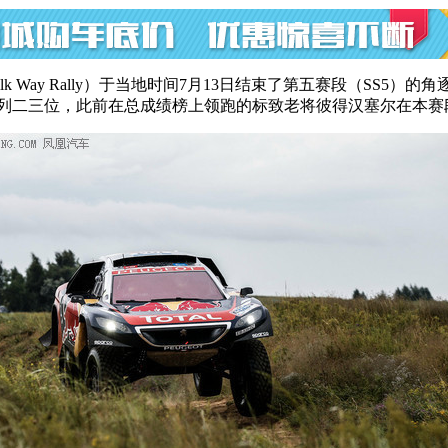
lk Way Rally）于当地时间7月13日结束了第五赛段（SS5）的角
列二三位，此前在总成绩榜上领跑的标致老将彼得汉塞尔在本赛