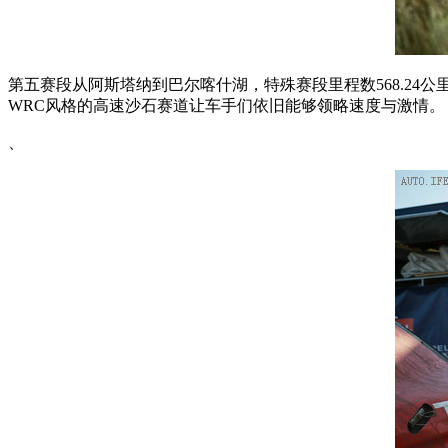
第五赛段从阿斯塔纳到巴尔喀什湖，特殊赛段里程数568.2
WRC风格的高速沙石赛道让车手们依旧能够领略速度与激情。
、