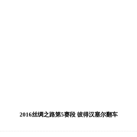
2016丝绸之路第5赛段 彼得汉塞尔翻车