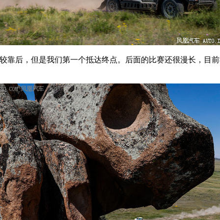
比较靠后，但是我们第一个抵达终点。后面的比赛还很漫长，目前