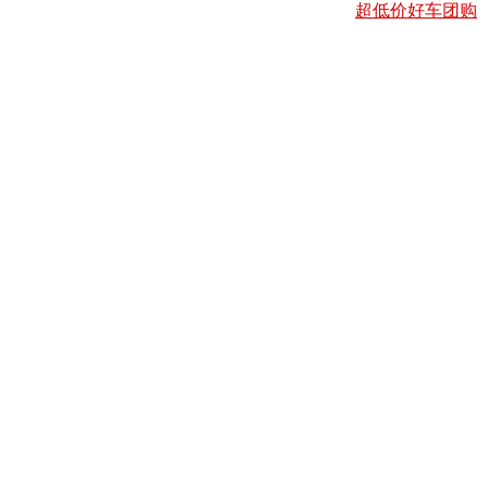
超低价好车团购