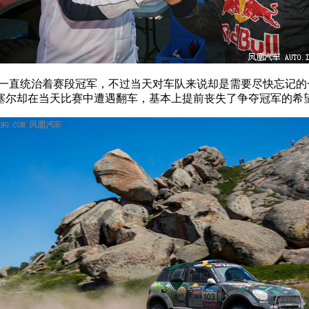
一直统治着赛段冠军，不过当天对车队来说却是需要尽快忘记的一
塞尔却在当天比赛中遭遇翻车，基本上提前丧失了争夺冠军的希