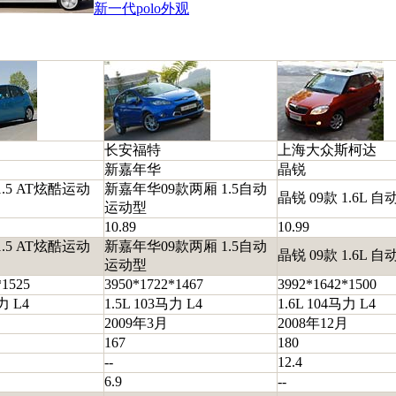
新一代polo外观
长安福特
上海大众斯柯达
新嘉年华
晶锐
1.5 AT炫酷运动
新嘉年华09款两厢 1.5自动
晶锐 09款 1.6L 
运动型
10.89
10.99
1.5 AT炫酷运动
新嘉年华09款两厢 1.5自动
晶锐 09款 1.6L 
运动型
*1525
3950*1722*1467
3992*1642*1500
力 L4
1.5L 103马力 L4
1.6L 104马力 L4
2009年3月
2008年12月
167
180
--
12.4
6.9
--