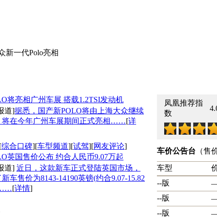
众新一代Polo亮相
LO将亮相广州车展 搭载1.2TSI发动机
凤凰推荐指
4.
报道]
据悉，国产新POLO将由上海大众继续
数
，将在今年广州车展期间正式亮相……
[
详
[
综合口碑
][
车型频道
][
试驾
][
网友评论
]
车价公告台
（售
LO英国售价公布 约合人民币9.07万起
报道]
近日，这款新车正式登陆英国市场，
车型
售价为8143-14190英镑(约合9.07-15.82
--版
—
……
[
详情
]
--版
—
--版
—