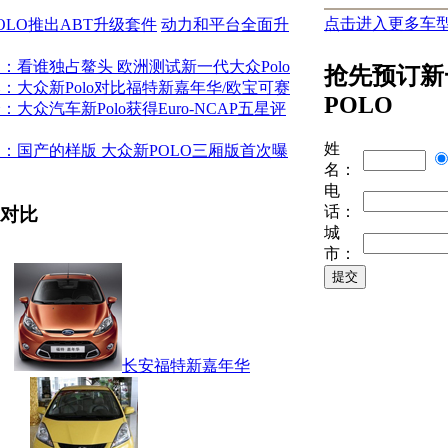
点击进入更多车
OLO推出ABT升级套件
动力和平台全面升
：看谁独占鳌头 欧洲测试新一代大众Polo
抢先预订新
：大众新Polo对比福特新嘉年华/欧宝可赛
POLO
：大众汽车新Polo获得Euro-NCAP五星评
姓
：国产的样版 大众新POLO三厢版首次曝
名：
电
话：
对比
城
市：
长安福特新嘉年华