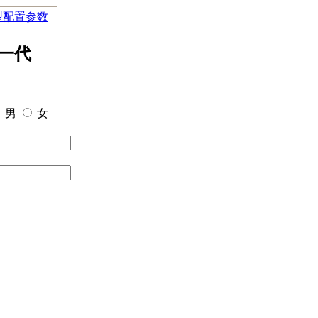
型配置参数
一代
男
女