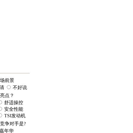
o市场前景
清
不好说
最大亮点？
舒适操控
安全性能
TSI发动机
大的竞争对手是?
嘉年华