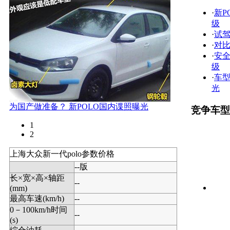
·
新P
级
·
试驾
·
对比
·
安全
级
·
车型
光
为国产做准备？ 新POLO国内谍照曝光
竞争车型
1
2
上海大众新一代polo参数价格
--版
长×宽×高×轴距
--
(mm)
最高车速(km/h)
--
0－100km/h时间
--
(s)