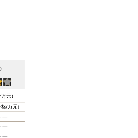
0
价万元）
价格(万元)
 —
 —
 —