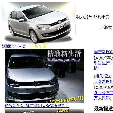
动力提升 外观小变
上海大
返回汽车首页
广州车展
国产新PO
[凤凰汽车
引进生产
情
]
[
相关报道
]
大众新PO
[凤凰汽车
并且公布了新车
万人民币)
精致新生活 静态评测大众第五代Polo
最新报道