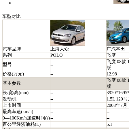
车型对比
汽车品牌
上海大众
广汽本田
系列
POLO
飞度
飞度 08款 
型号
--
版
价格(万元)
--
12.98
飞度 08款 
基本参数
版
长/宽/高(mm)
--
3920*1695
发动机
--
1.5L 120马
上市时间
--
2008年7月
最高车速(km/h)
--
--
0―100Km/h加速时间(s)
--
--
百公里经济油耗(L)
--
5.1