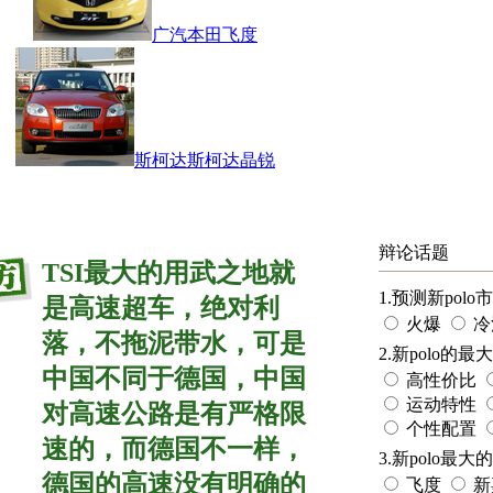
广汽本田飞度
斯柯达斯柯达晶锐
辩论话题
TSI最大的用武之地就
1.预测新pol
是高速超车，绝对利
火爆
冷
落，不拖泥带水，可是
2.新polo的
中国不同于德国，中国
高性价比
运动特性
对高速公路是有严格限
个性配置
速的，而德国不一样，
3.新polo最
德国的高速没有明确的
飞度
新