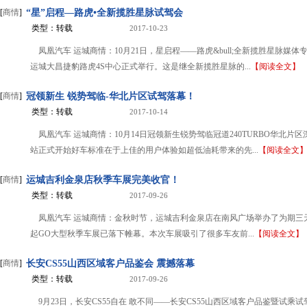
[
商情
]
“星”启程—路虎•全新揽胜星脉试驾会
类型：转载
2017-10-23
凤凰汽车 运城商情：10月21日，星启程——路虎&bull;全新揽胜星脉媒体
运城大昌捷豹路虎4S中心正式举行。这是继全新揽胜星脉的...
【阅读全文】
[
商情
]
冠领新生 锐势驾临-华北片区试驾落幕！
类型：转载
2017-10-14
凤凰汽车 运城商情：10月14日冠领新生锐势驾临冠道240TURBO华北片
站正式开始好车标准在于上佳的用户体验如超低油耗带来的先...
【阅读全文
[
商情
]
运城吉利金泉店秋季车展完美收官！
类型：转载
2017-09-26
凤凰汽车 运城商情：金秋时节，运城吉利金泉店在南风广场举办了为期三天
起GO大型秋季车展已落下帷幕。本次车展吸引了很多车友前...
【阅读全文】
[
商情
]
长安CS55山西区域客户品鉴会 震撼落幕
类型：转载
2017-09-26
9月23日，长安CS55自在 敢不同——长安CS55山西区域客户品鉴暨试乘