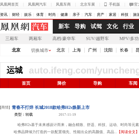
凤凰网首页
|
凤凰网汽车
|
凤凰车商
|
北京车展
|
手机版
|
官
资讯
财经
娱乐
体育
时尚
健康
亲子
汽车
房产
家居
科技
旅
新车
导购
试驾
文化
行业
三厢车
两厢车
高档/豪华车
SUV/越野车
MPV/多
北京
北京
上海
广州
沈阳
长春
切换城市
auto.ifeng.com/yuncheng
运城
首页
降价
导购
车闻
[
商情
]
青春不打烊 长城2018款哈弗H2s焕新上市
类型：转载
2017-11-19
哈弗H2s基于未来感设计而来，融合精致、舒适、科技、运动、时尚等元
哈弗品牌倾力打造的一款配置领先、性能出众的高颜值、高品...
【阅读全文