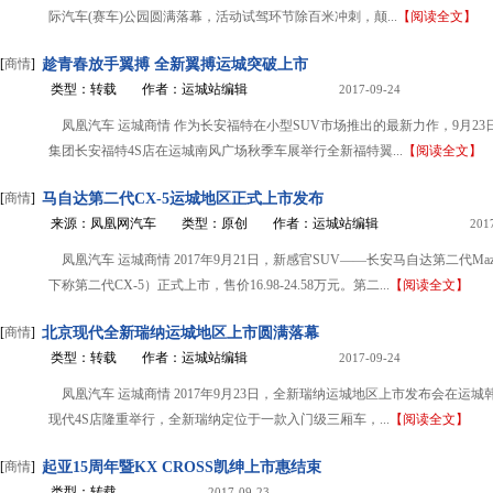
际汽车(赛车)公园圆满落幕，活动试驾环节除百米冲刺，颠...
【阅读全文】
[
商情
]
趁青春放手翼搏 全新翼搏运城突破上市
类型：转载
作者：运城站编辑
2017-09-24
凤凰汽车 运城商情 作为长安福特在小型SUV市场推出的最新力作，9月23
集团长安福特4S店在运城南风广场秋季车展举行全新福特翼...
【阅读全文】
[
商情
]
马自达第二代CX-5运城地区正式上市发布
来源：凤凰网汽车
类型：原创
作者：运城站编辑
201
凤凰汽车 运城商情 2017年9月21日，新感官SUV——长安马自达第二代Mazd
下称第二代CX-5）正式上市，售价16.98-24.58万元。第二...
【阅读全文】
[
商情
]
北京现代全新瑞纳运城地区上市圆满落幕
类型：转载
作者：运城站编辑
2017-09-24
凤凰汽车 运城商情 2017年9月23日，全新瑞纳运城地区上市发布会在运
现代4S店隆重举行，全新瑞纳定位于一款入门级三厢车，...
【阅读全文】
[
商情
]
起亚15周年暨KX CROSS凯绅上市惠结束
类型：转载
2017-09-23