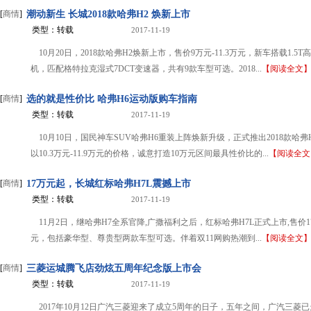
[
商情
]
潮动新生 长城2018款哈弗H2 焕新上市
类型：转载
2017-11-19
10月20日，2018款哈弗H2焕新上市，售价9万元-11.3万元，新车搭载1.5
机，匹配格特拉克湿式7DCT变速器，共有9款车型可选。2018...
【阅读全文
[
商情
]
选的就是性价比 哈弗H6运动版购车指南
类型：转载
2017-11-19
10月10日，国民神车SUV哈弗H6重装上阵焕新升级，正式推出2018款哈弗
以10.3万元-11.9万元的价格，诚意打造10万元区间最具性价比的...
【阅读全文
[
商情
]
17万元起，长城红标哈弗H7L震撼上市
类型：转载
2017-11-19
11月2日，继哈弗H7全系官降,广撒福利之后，红标哈弗H7L正式上市,售价17
元，包括豪华型、尊贵型两款车型可选。伴着双11网购热潮到...
【阅读全文
[
商情
]
三菱运城腾飞店劲炫五周年纪念版上市会
类型：转载
2017-11-19
2017年10月12日广汽三菱迎来了成立5周年的日子，五年之间，广汽三菱