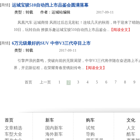
[
商情
]
运城宝骏510自动挡上市品鉴会圆满落幕
类型：转载
作者：运城站编辑
2017-09-11
凤凰汽车 运城商情 风雨过后总见彩虹！连续几天的秋雨，终于迎来了晴朗
10日，玩转自由 撩拨乐趣运城宝骏510自动挡上市品鉴会...
【阅读全文】
[
商情
]
6万元级最好的SUV 中华V3三代夺目上市
类型：转载
2017-09-11
引擎声浪的轰鸣，突破向前的无限渴望，中华V3三代将伴随在奋进路上不
界，开启新征程，在荣耀青春里镌刻传奇...
【阅读全文】
首页
上一页
1
2
3
4
5
6
7
8
9
首页
新车
购车
文化
文章精选
国内新车
试驾
人文
车型大全
海外新车
导购
酷车