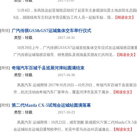
类型：转载
2017-11-07
11月4日，东风悦达起亚瑞悦店组织了起亚车主参观游玩晋土地农田生态
8点，就陆续有车主到达专营店配合工作人员一起贴车贴，现...
【阅读全文】
[
商情
]
广汽传祺GS3&GS7运城集体交车举行仪式
类型：转载
2017-10-31
10月29日上午，广汽传祺GS3/GS7运城首批集体交车仪式在运城瑞祺店隆
广汽传祺运城瑞祺店领导、销售团队及现场嘉宾朋友们共同见...
【阅读全文
[
商情
]
奇瑞汽车百城千县巡展河津站圆满结束
类型：转载
2017-10-30
凤凰汽车 运城商情 2017年10月26日—10月29日，奇瑞汽车百城千县巡展
市，此次活动由奇瑞汽车厂家举办，覆盖河津市及其下属乡...
【阅读全文】
[
商情
]
第二代Mazda CX-5试驾会运城站圆满落幕
类型：转载
2017-10-23
凤凰汽车 运城商情：10月22日，感官觉醒 新感观SUV第二代Mazda CX-
会运城站在运城启通驾校举行。长安中星马自达4S店诚邀众...
【阅读全文】