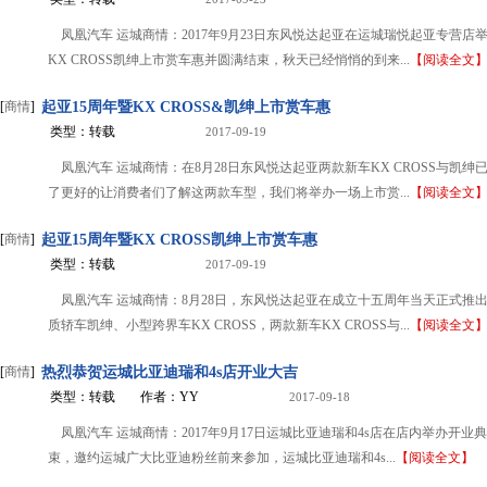
凤凰汽车 运城商情：2017年9月23日东风悦达起亚在运城瑞悦起亚专营店举
KX CROSS凯绅上市赏车惠并圆满结束，秋天已经悄悄的到来...
【阅读全文
[
商情
]
起亚15周年暨KX CROSS&凯绅上市赏车惠
类型：转载
2017-09-19
凤凰汽车 运城商情：在8月28日东风悦达起亚两款新车KX CROSS与凯绅
了更好的让消费者们了解这两款车型，我们将举办一场上市赏...
【阅读全文
[
商情
]
起亚15周年暨KX CROSS凯绅上市赏车惠
类型：转载
2017-09-19
凤凰汽车 运城商情：8月28日，东风悦达起亚在成立十五周年当天正式推
质轿车凯绅、小型跨界车KX CROSS，两款新车KX CROSS与...
【阅读全文
[
商情
]
热烈恭贺运城比亚迪瑞和4s店开业大吉
类型：转载
作者：YY
2017-09-18
凤凰汽车 运城商情：2017年9月17日运城比亚迪瑞和4s店在店内举办开业
束，邀约运城广大比亚迪粉丝前来参加，运城比亚迪瑞和4s...
【阅读全文】