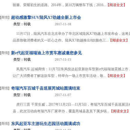
斩棘、荣耀初生的道路。2014年，第10万辆整车下线；2016...
【阅读全文】
[
商情
]
超动感激擎SUV陆风X7劲越全新上市会
类型：转载
2017-11-18
11月17日，陆风汽车在北京举办了华北区域陆风X7劲越上市发布会，这将
品质致敬消费者的又一匠心之作。陆风X7劲越推出8款颜色三...
【阅读全文】
[
商情
]
新e代起亚福瑞迪上市赏车惠诚邀您参见
类型：转载
2017-11-15
凤凰汽车 运城商情：11月7日东风悦达起亚新款车型新e代福瑞迪震撼上市
让广大消费者了解这款车型，特举办一场上市赏车活动，敬...
【阅读全文】
[
商情
]
奇瑞汽车百城千县巡展芮城站圆满结束
类型：转载
2017-11-07
虎行三晋 千里生威，2017年11月2日—11月5日，奇瑞汽车百城千县巡展
县，此次活动由奇瑞汽车厂家举办，覆盖芮城县及其下属乡镇...
【阅读全文
[
商情
]
东风起亚车主游玩生态园活动圆满成功