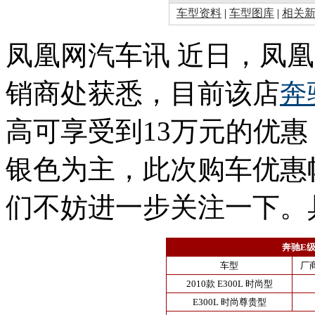
车型资料
|
车型图库
|
相关
凤凰网汽车讯 近日，凤
销商处获悉，目前该店
奔
高可享受到13万元的优
银色为主，此次购车优惠
们不妨进一步关注一下。
奔驰E
车型
厂
2010款 E300L 时尚型
E300L 时尚尊贵型