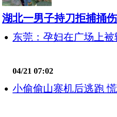
湖北一男子持刀拒捕捅伤
东莞：孕妇在广场上被辅
04/21 07:02
小偷偷山寨机后逃跑 慌不