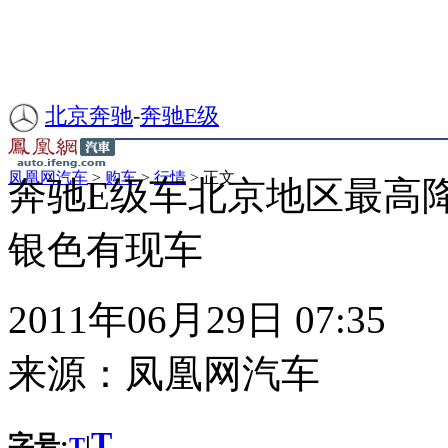
北京奔驰
-
奔驰E级
凤凰网汽车
>
购车
>
行情
> 正文
奔驰E级车北京地区最高降
银色有现车
2011年06月29日 07:35
来源：
凤凰网汽车
T
字号:
|
T