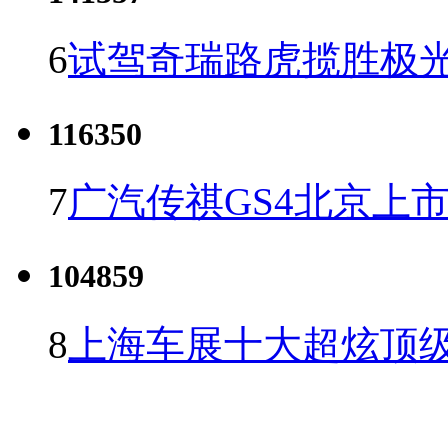
6
试驾奇瑞路虎揽胜极光
116350
7
广汽传祺GS4北京上市 
104859
8
上海车展十大超炫顶级