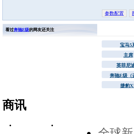
参数配置
看过
奔驰E级
的网友还关注
宝马5
主席
英菲尼
奔驰E级（
捷豹X
商讯
全球新