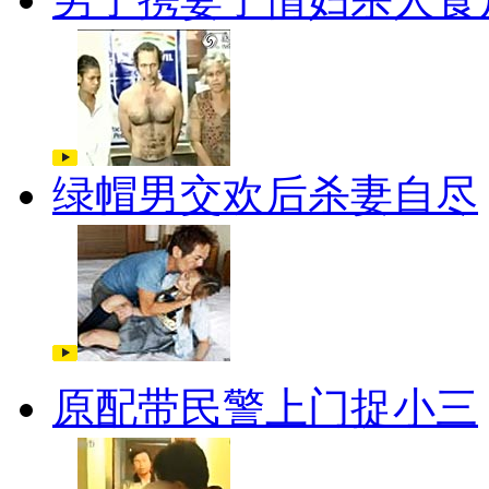
绿帽男交欢后杀妻自尽
原配带民警上门捉小三