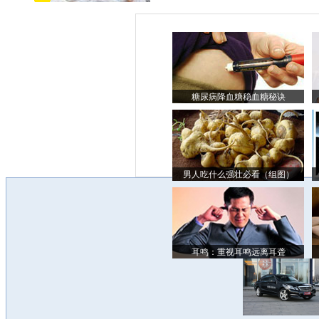
糖尿病降血糖稳血糖秘诀
男人吃什么强壮必看（组图）
耳鸣：重视耳鸣远离耳聋