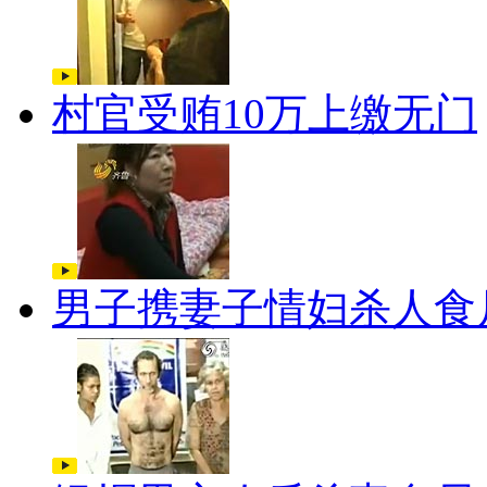
村官受贿10万上缴无门
男子携妻子情妇杀人食