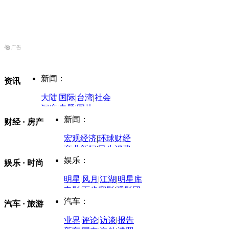
新闻：
资讯
大陆
|
国际
|
台湾
|
社会
深度
|
专题
|
图片
中国政要资料库
新闻：
财经 · 房产
评论：
宏观经济
|
环球财经
商业新闻
|
民生消费
时事开讲
娱乐：
娱乐 · 时尚
评论：
军事：
明星
|
风月
|
江湖
|
明星库
商业评论
|
宏观分析
电影
|
百步穿影
|
观影团
防务观察
|
防务写真
金融观察
|
财知道
星座
|
塔罗
|
演出
汽车：
汽车 · 旅游
中国军情
|
环球军情
外媒视角
凤凰网·非常道
|
星光邦
业界
|
评论
|
访谈
|
报告
体育：
股票：