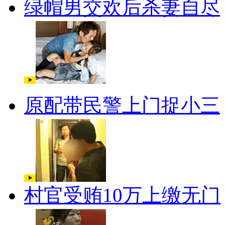
绿帽男交欢后杀妻自尽
原配带民警上门捉小三
村官受贿10万上缴无门