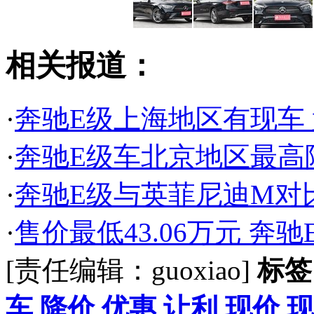
相关报道：
·
奔驰E级上海地区有现车 
·
奔驰E级车北京地区最高降
·
奔驰E级与英菲尼迪M对
·
售价最低43.06万元 奔
[责任编辑：guoxiao]
标签
车
降价
优惠
让利
现价
现