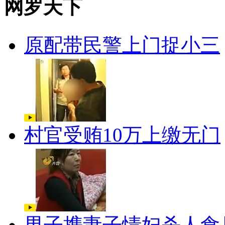
网罗天下
原配带民警上门捉小三
村官受贿10万上缴无门
男子携妻子情妇杀人食