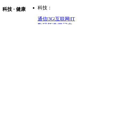
时尚：
新车
|
国内
|
海外
|
谍照
购车
|
导购
|
试驾
|
图解
科技：
NBA
|
CBA
|
大局观
科技 · 健康
炒股大赛
|
图解资金流向
时装
|
美容
|
美体
|
论坛
文化
|
人文
|
酷车
|
游记
中超
|
国际足球
|
图片
投资观察
|
龙虎榜点评
化妆品库
|
试用中心
通信
|
3G
|
互联网
|
IT
用车
|
专栏
|
二手车
黑马追踪
|
明星分析师
情感
|
奢侈品
|
图片
数码频道
|
笔记本
历史：
赛事
|
城市站
|
经销商
时尚品牌库
科技专题
|
探索
论坛
|
报价库
|
图片库
理财：
轶闻秘档
|
历史映像室
健康：
历史专题
|
民间说史
城市：
基金
|
理财
|
银行
|
保险
外汇
|
期货
|
黄金
养生
|
食疗
|
心理
|
疾病
文化：
对话
|
专栏
|
城市之星
收藏
|
职场
热点
|
论坛
|
找大夫
陕西
|
河南
|
广州
|
重庆
文化时评
|
文坛往事
图库
|
百科
|
疾病查询
青岛
|
福州
|
厦门
|
宁波
房产：
人文轶闻
|
文化热点
专题
|
卡路里计算器
辽宁
|
山东
|
天津
视频
|
健康无小事
资讯
|
政策
|
市场
|
专题
教育：
旅游：
高清大图
|
豪宅
|
家居
建筑
|
风水
|
访谈
|
置业
高考
|
公务员
|
考研
百家迹忆
|
全球GO
|
专题
房企
|
曝光
|
新盘
|
公寓
育人者
|
教育投诉
游中感动
|
红酒美食
别墅
|
商业
|
旅游
|
海外
出境游
|
国内游
|
周边游
养老
|
热帖
|
宅男宅女
列国志
|
九州记
|
浮生闲
景点大全
|
高清大图