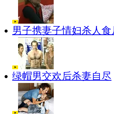
男子携妻子情妇杀人食
绿帽男交欢后杀妻自尽