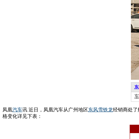
东
凤凰
汽车
讯 近日，凤凰汽车从广州地区
东风
雪铁龙
经销商处了
格变化详见下表：