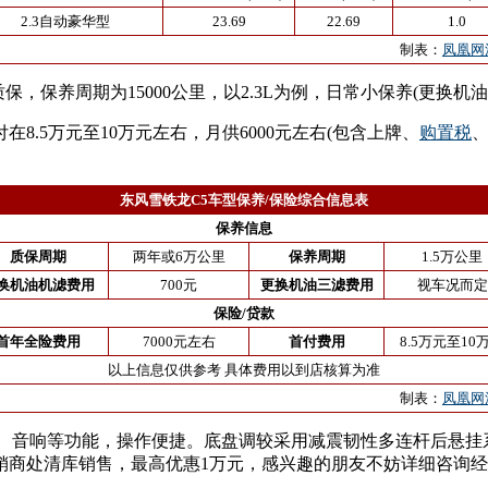
2.3自动豪华型
23.69
22.69
1.0
制表：
凤凰网
保，保养周期为15000公里，以2.3L为例，日常小保养(更换机
在8.5万元至10万元左右，月供6000元左右(包含上牌、
购置税
东风雪铁龙C5车型保养/保险综合信息表
保养信息
质保周期
两年或6万公里
保养周期
1.5万公里
换机油机滤费用
700元
更换机油三滤费用
视车况而定
保险/贷款
首年全险费用
7000元左右
首付费用
8.5万元至10
以上信息仅供参考 具体费用以到店核算为准
制表：
凤凰网
音响等功能，操作便捷。底盘调较采用减震韧性多连杆后悬挂系统(
销商处清库销售，最高优惠1万元，感兴趣的朋友不妨详细咨询