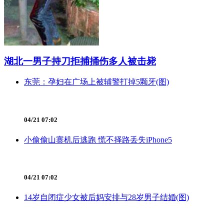
湖北一男子持刀拒捕捅伤多人被击毙
东莞：孕妇在广场上被辅警打掉5颗牙(图)
04/21 07:02
小偷偷山寨机后逃跑 慌不择路丢失iPhone5
04/21 07:02
14岁自闭症少女被后妈安排与28岁男子结婚(图)