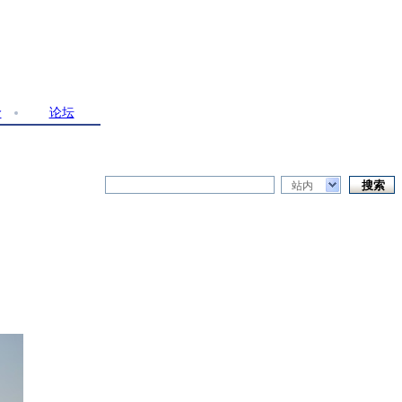
价
论坛
站内