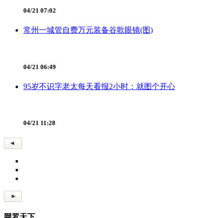
04/21 07:02
常州一城管自费万元装备谷歌眼镜(图)
04/21 06:49
95岁不识字老太每天看报2小时：就图个开心
04/21 11:28
网罗天下