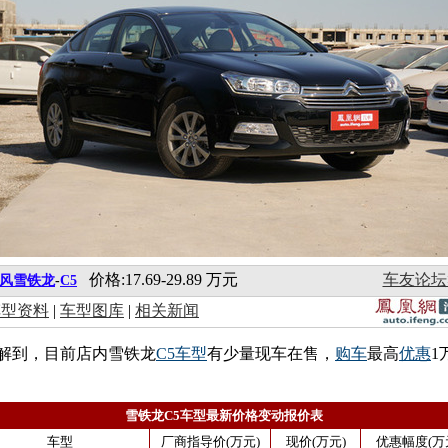
价格:17.69-29.89 万元
车友论坛
风雪铁龙
-
C5
车型资料
|
车型图库
|
相关新闻
解到，目前店内雪铁龙
C5
车型
有少量现车在售，
购车
最高
优惠
1
雪铁龙C5车型最新价格变动报价表
车型
厂商指导价(万元)
现价(万元)
优惠幅度(万