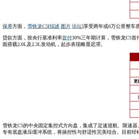
保养
方面，
雪铁龙C5
[
综述
图片
论坛
]享受两年或6万公里整车质
贷款方面，按央行基准利率
首付
30%三年期计算，雪铁龙C5首付
面搭载2.0L及2.3L发动机，起步表现略显迟滞。
更
雪铁龙C5的中央固定集控式方向盘，集成了定速巡航、限速器、
专有底盘液压缓冲系统，将操控性与舒适性完美结合。目前经