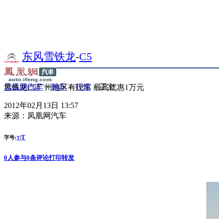
东风雪铁龙
-
C5
凤凰网汽车
>
购车
>
行情
> 正文
雪铁龙C5广州地区有现车 最高优惠1万元
2012年02月13日 13:57
来源：
凤凰网汽车
T
字号:
|
T
0
人参与
0
条评论
打印
转发