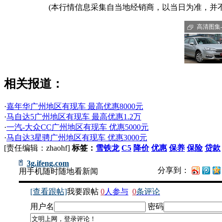
(本行情信息采集自当地经销商，以当日为准，并
高清图集-C
相关报道：
·
嘉年华广州地区有现车 最高优惠8000元
·
马自达5广州地区有现车 最高优惠1.2万
·
一汽-大众CC广州地区有现车 优惠5000元
·
马自达3星骋广州地区有现车 优惠3000元
[责任编辑：zhaohf]
标签：
雪铁龙
C5
降价
优惠
保养
保险
贷款
3g.ifeng.com
分享到：
用手机随时随地看新闻
[查看跟帖]
我要跟帖
0
人参与
0
条评论
用户名
密码