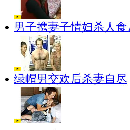
男子携妻子情妇杀人食
绿帽男交欢后杀妻自尽