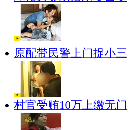
原配带民警上门捉小三
村官受贿10万上缴无门