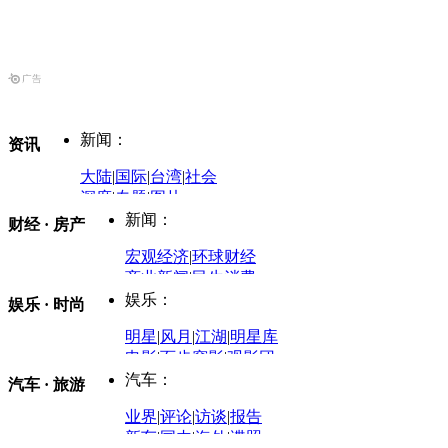
新闻：
资讯
大陆
|
国际
|
台湾
|
社会
深度
|
专题
|
图片
中国政要资料库
新闻：
财经 · 房产
评论：
宏观经济
|
环球财经
商业新闻
|
民生消费
时事开讲
娱乐：
娱乐 · 时尚
评论：
军事：
明星
|
风月
|
江湖
|
明星库
商业评论
|
宏观分析
电影
|
百步穿影
|
观影团
防务观察
|
防务写真
金融观察
|
财知道
星座
|
塔罗
|
演出
汽车：
汽车 · 旅游
中国军情
|
环球军情
外媒视角
凤凰网·非常道
|
星光邦
业界
|
评论
|
访谈
|
报告
体育：
股票：
时尚：
新车
|
国内
|
海外
|
谍照