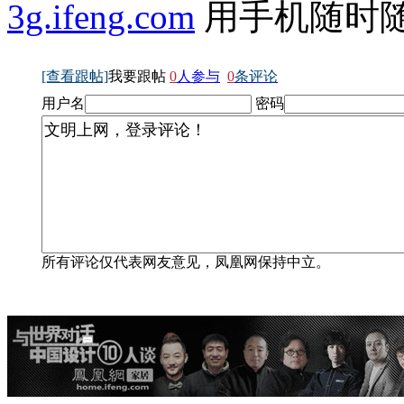
3g.ifeng.com
用手机随时
[查看跟帖]
我要跟帖
0
人参与
0
条评论
用户名
密码
所有评论仅代表网友意见，凤凰网保持中立。