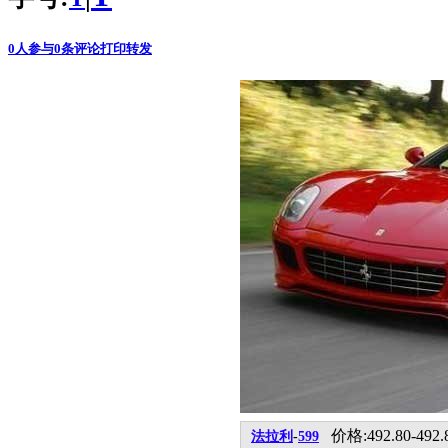
0
人参与
0
条评论
打印
转发
价格:492.80-492
法拉利
-
599