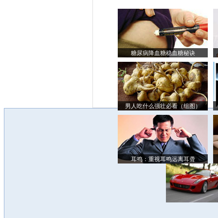
糖尿病降血糖稳血糖秘诀
男人吃什么强壮必看（组图）
耳鸣：重视耳鸣远离耳聋