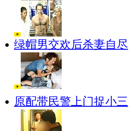
绿帽男交欢后杀妻自尽
原配带民警上门捉小三