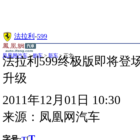
法拉利
-
599
凤凰网汽车
>
购车
>
新车
> 正文
法拉利599终极版即将登
升级
2011年12月01日 10:30
来源：
凤凰网汽车
T
字号:
|
T