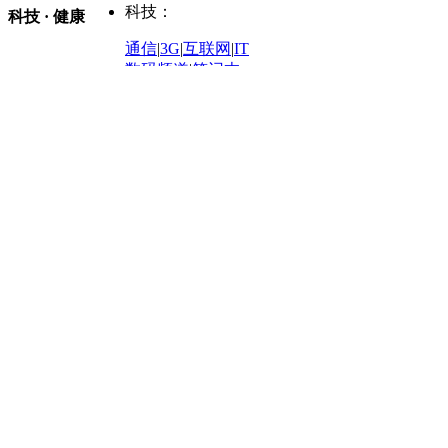
购车
|
导购
|
试驾
|
图解
科技：
NBA
|
CBA
|
大局观
科技 · 健康
炒股大赛
|
图解资金流向
时装
|
美容
|
美体
|
论坛
文化
|
人文
|
酷车
|
游记
中超
|
国际足球
|
图片
投资观察
|
龙虎榜点评
化妆品库
|
试用中心
通信
|
3G
|
互联网
|
IT
用车
|
专栏
|
二手车
黑马追踪
|
明星分析师
情感
|
奢侈品
|
图片
数码频道
|
笔记本
历史：
赛事
|
城市站
|
经销商
时尚品牌库
科技专题
|
探索
论坛
|
报价库
|
图片库
理财：
轶闻秘档
|
历史映像室
健康：
历史专题
|
民间说史
城市：
基金
|
理财
|
银行
|
保险
外汇
|
期货
|
黄金
养生
|
食疗
|
心理
|
疾病
文化：
对话
|
专栏
|
城市之星
收藏
|
职场
热点
|
论坛
|
找大夫
陕西
|
河南
|
广州
|
重庆
文化时评
|
文坛往事
图库
|
百科
|
疾病查询
青岛
|
福州
|
厦门
|
宁波
房产：
人文轶闻
|
文化热点
专题
|
卡路里计算器
辽宁
|
山东
|
天津
视频
|
健康无小事
资讯
|
政策
|
市场
|
专题
教育：
旅游：
高清大图
|
豪宅
|
家居
建筑
|
风水
|
访谈
|
置业
高考
|
公务员
|
考研
百家迹忆
|
全球GO
|
专题
房企
|
曝光
|
新盘
|
公寓
育人者
|
教育投诉
游中感动
|
红酒美食
别墅
|
商业
|
旅游
|
海外
出境游
|
国内游
|
周边游
养老
|
热帖
|
宅男宅女
列国志
|
九州记
|
浮生闲
景点大全
|
高清大图