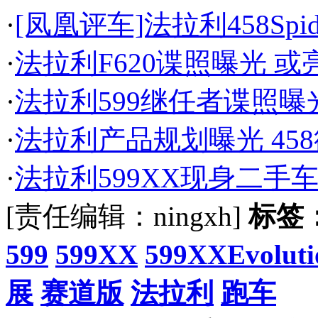
·
[凤凰评车]法拉利458Spi
·
法拉利F620谍照曝光 
·
法拉利599继任者谍照曝
·
法拉利产品规划曝光 458
·
法拉利599XX现身二手车
[责任编辑：ningxh]
标签
599
599XX
599XXEvoluti
展
赛道版
法拉利
跑车