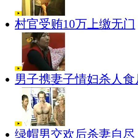
村官受贿10万上缴无门
男子携妻子情妇杀人食
绿帽男交欢后杀妻自尽