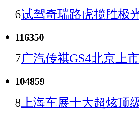
6
试驾奇瑞路虎揽胜极光
116350
7
广汽传祺GS4北京上市 
104859
8
上海车展十大超炫顶级