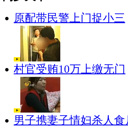
原配带民警上门捉小三
村官受贿10万上缴无门
男子携妻子情妇杀人食