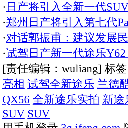
·
日产将引入全新一代SUV
·
郑州日产将引入第七代Pat
·
对话郭振甫：建议发展民
·
试驾日产新一代途乐Y62
[责任编辑：wuliang]
标签
亮相
试驾全新途乐
兰德
QX56
全新途乐实拍
新途
SUV
SUV
用手机登录
3g.ifeng.com