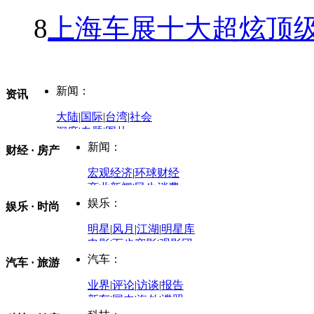
8
上海车展十大超炫顶级
新闻：
资讯
大陆
|
国际
|
台湾
|
社会
深度
|
专题
|
图片
中国政要资料库
新闻：
财经 · 房产
评论：
宏观经济
|
环球财经
商业新闻
|
民生消费
时事开讲
娱乐：
娱乐 · 时尚
评论：
军事：
明星
|
风月
|
江湖
|
明星库
商业评论
|
宏观分析
电影
|
百步穿影
|
观影团
防务观察
|
防务写真
金融观察
|
财知道
星座
|
塔罗
|
演出
汽车：
汽车 · 旅游
中国军情
|
环球军情
外媒视角
凤凰网·非常道
|
星光邦
业界
|
评论
|
访谈
|
报告
体育：
股票：
时尚：
新车
|
国内
|
海外
|
谍照