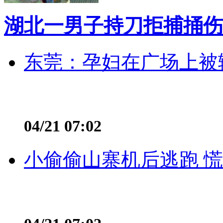
湖北一男子持刀拒捕捅伤
东莞：孕妇在广场上被辅
04/21 07:02
小偷偷山寨机后逃跑 慌不