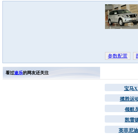
参数配置
看过
途乐
的网友还关注
宝马X
揽胜运
领航
凯雷
英菲尼迪