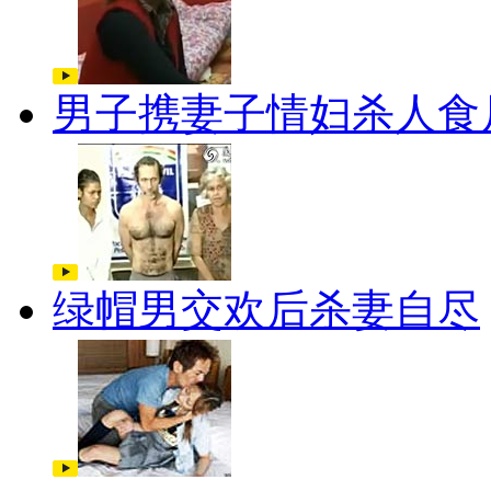
男子携妻子情妇杀人食
绿帽男交欢后杀妻自尽