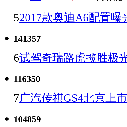
5
2017款奥迪A6配置曝
141357
6
试驾奇瑞路虎揽胜极光
116350
7
广汽传祺GS4北京上市 
104859