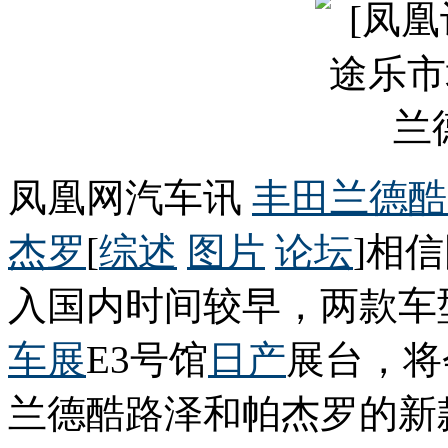
凤凰网汽车讯
丰田
兰德酷
杰罗
[
综述
图片
论坛
]相
入国内时间较早，两款车
车展
E3号馆
日产
展台，将
兰德酷路泽和帕杰罗的新