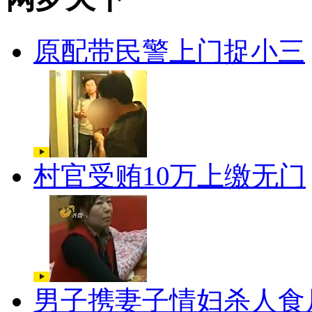
原配带民警上门捉小三
村官受贿10万上缴无门
男子携妻子情妇杀人食