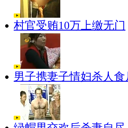
村官受贿10万上缴无门
男子携妻子情妇杀人食
绿帽男交欢后杀妻自尽