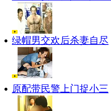
绿帽男交欢后杀妻自尽
原配带民警上门捉小三