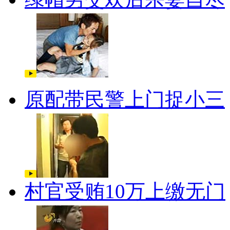
原配带民警上门捉小三
村官受贿10万上缴无门