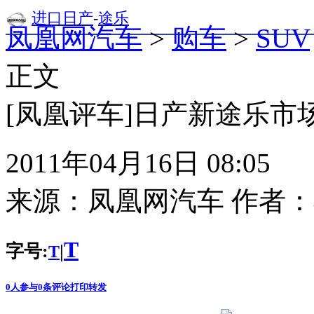
进口日产
-
途乐
凤凰网汽车
>
购车
>
SUV
正文
[凤凰评车]日产新途乐市
2011年04月16日 08:05
来源：
凤凰网汽车
作者：
T
字号:
|
T
0
人参与
0
条评论
打印
转发