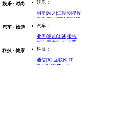
时事开讲
娱乐：
娱乐 · 时尚
评论：
军事：
明星
|
风月
|
江湖
|
明星库
商业评论
|
宏观分析
电影
|
百步穿影
|
观影团
防务观察
|
防务写真
金融观察
|
财知道
星座
|
塔罗
|
演出
汽车：
汽车 · 旅游
中国军情
|
环球军情
外媒视角
凤凰网·非常道
|
星光邦
业界
|
评论
|
访谈
|
报告
体育：
股票：
时尚：
新车
|
国内
|
海外
|
谍照
购车
|
导购
|
试驾
|
图解
科技：
NBA
|
CBA
|
大局观
科技 · 健康
炒股大赛
|
图解资金流向
时装
|
美容
|
美体
|
论坛
文化
|
人文
|
酷车
|
游记
中超
|
国际足球
|
图片
投资观察
|
龙虎榜点评
化妆品库
|
试用中心
通信
|
3G
|
互联网
|
IT
用车
|
专栏
|
二手车
黑马追踪
|
明星分析师
情感
|
奢侈品
|
图片
数码频道
|
笔记本
历史：
赛事
|
城市站
|
经销商
时尚品牌库
科技专题
|
探索
论坛
|
报价库
|
图片库
理财：
轶闻秘档
|
历史映像室
健康：
历史专题
|
民间说史
城市：
基金
|
理财
|
银行
|
保险
外汇
|
期货
|
黄金
养生
|
食疗
|
心理
|
疾病
文化：
对话
|
专栏
|
城市之星
收藏
|
职场
热点
|
论坛
|
找大夫
陕西
|
河南
|
广州
|
重庆
文化时评
|
文坛往事
图库
|
百科
|
疾病查询
青岛
|
福州
|
厦门
|
宁波
房产：
人文轶闻
|
文化热点
专题
|
卡路里计算器
辽宁
|
山东
|
天津
视频
|
健康无小事
资讯
|
政策
|
市场
|
专题
教育：
旅游：
高清大图
|
豪宅
|
家居