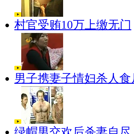
村官受贿10万上缴无门
男子携妻子情妇杀人食
绿帽男交欢后杀妻自尽