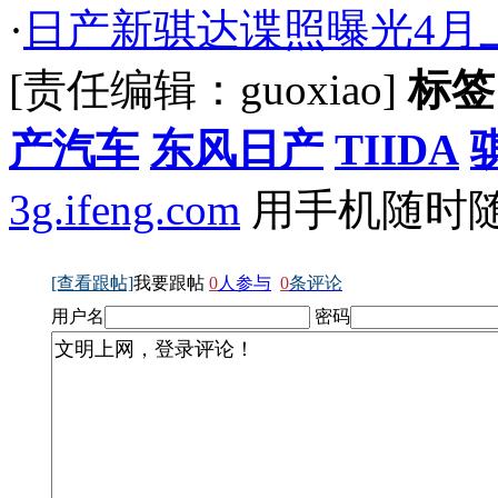
·
日产新骐达谍照曝光4月上市
[责任编辑：guoxiao]
标签
产汽车
东风日产
TIIDA
3g.ifeng.com
用手机随时
[查看跟帖]
我要跟帖
0
人参与
0
条评论
用户名
密码