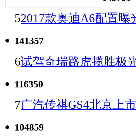
5
2017款奥迪A6配置曝
141357
6
试驾奇瑞路虎揽胜极光
116350
7
广汽传祺GS4北京上市 
104859