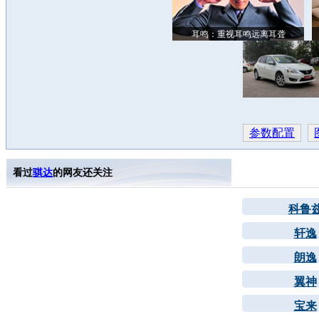
耳鸣：重视耳鸣远离耳聋
参数配置
看过
骐达
的网友还关注
科鲁
轩逸
朗逸
翼神
宝来