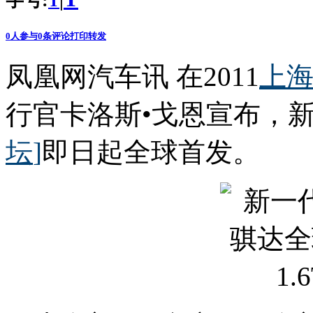
字号:
|
T
0
人参与
0
条评论
打印
转发
凤凰网汽车讯 在2011
上
行官卡洛斯•戈恩宣布，新一
坛
]
即日起全球首发。