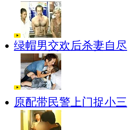
绿帽男交欢后杀妻自尽
原配带民警上门捉小三