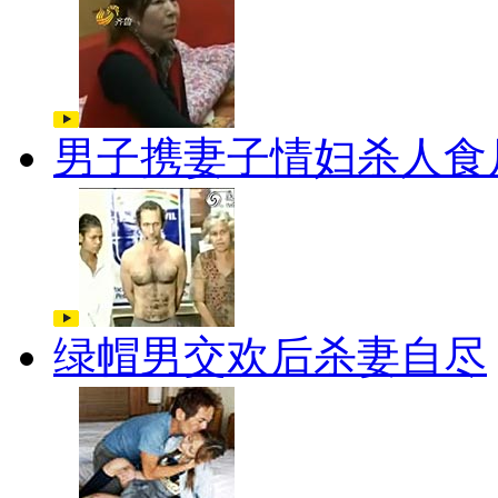
男子携妻子情妇杀人食
绿帽男交欢后杀妻自尽