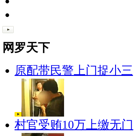
网罗天下
原配带民警上门捉小三
村官受贿10万上缴无门