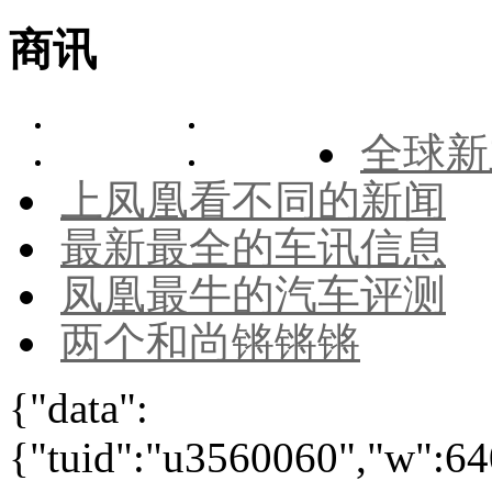
商讯
全球新
上凤凰看不同的新闻
最新最全的车讯信息
凤凰最牛的汽车评测
两个和尚锵锵锵
{"data":
{"tuid":"u3560060","w":640