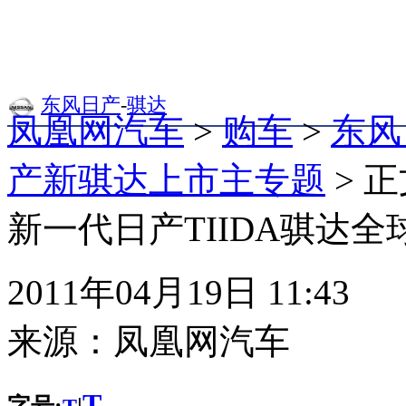
东风日产
-
骐达
凤凰网汽车
>
购车
>
东风
产新骐达上市主专题
> 
新一代日产TIIDA骐达全球
2011年04月19日 11:43
来源：
凤凰网汽车
T