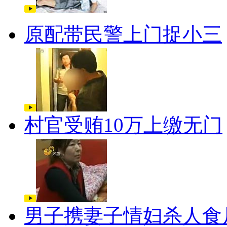
原配带民警上门捉小三
村官受贿10万上缴无门
男子携妻子情妇杀人食