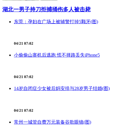
湖北一男子持刀拒捕捅伤多人被击毙
东莞：孕妇在广场上被辅警打掉5颗牙(图)
04/21 07:02
小偷偷山寨机后逃跑 慌不择路丢失iPhone5
04/21 07:02
14岁自闭症少女被后妈安排与28岁男子结婚(图)
04/21 07:02
常州一城管自费万元装备谷歌眼镜(图)