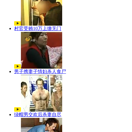
村官受贿10万上缴无门
男子携妻子情妇杀人食尸
绿帽男交欢后杀妻自尽