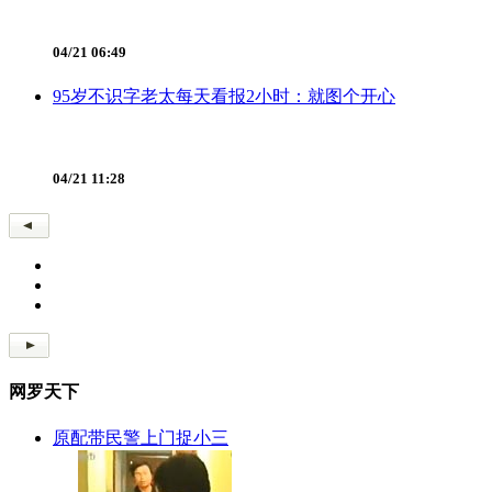
04/21 06:49
95岁不识字老太每天看报2小时：就图个开心
04/21 11:28
网罗天下
原配带民警上门捉小三