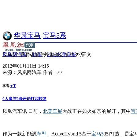
华晨宝马
-
宝马5系
凤凰网汽车
>
购车
>
2012北美车展
> 正文
宝马新5系混动版海外售价公布 约39万
2012年01月11日 14:15
来源：
凤凰网汽车
作者：
sisi
T
字号:
|
T
0
人参与
0
条评论
打印
转发
凤凰汽车讯 日前，
北美车展
大战正在如火如荼的展开，其中
宝
作为一款新能源
车型
，ActiveHybrid 5基于
宝马5
35i打造，是