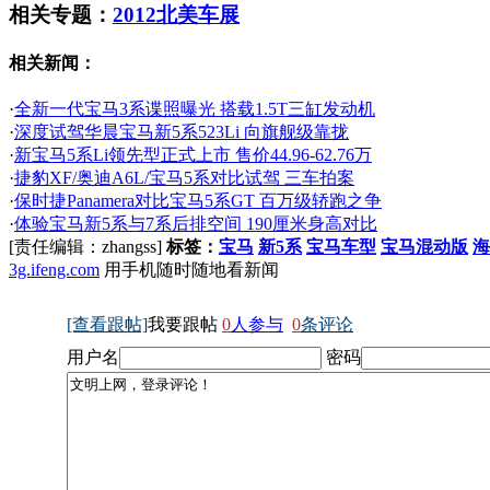
相关专题：
2012北美车展
相关新闻：
·
全新一代宝马3系谍照曝光 搭载1.5T三缸发动机
·
深度试驾华晨宝马新5系523Li 向旗舰级靠拢
·
新宝马5系Li领先型正式上市 售价44.96-62.76万
·
捷豹XF/奥迪A6L/宝马5系对比试驾 三车拍案
·
保时捷Panamera对比宝马5系GT 百万级轿跑之争
·
体验宝马新5系与7系后排空间 190厘米身高对比
[责任编辑：zhangss]
标签：
宝马
新5系
宝马车型
宝马混动版
海
3g.ifeng.com
用手机随时随地看新闻
[查看跟帖]
我要跟帖
0
人参与
0
条评论
用户名
密码