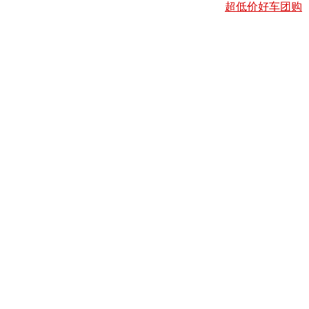
超低价好车团购