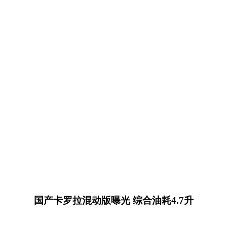
国产卡罗拉混动版曝光 综合油耗4.7升