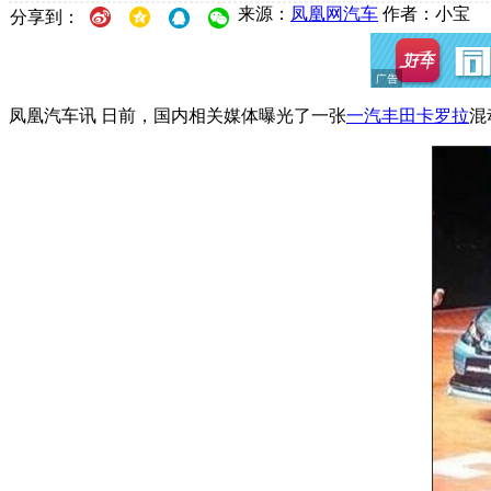
来源：
凤凰网汽车
作者：小宝
分享到：
凤凰汽车讯 日前，国内相关媒体曝光了一张
一汽丰田
卡罗拉
混