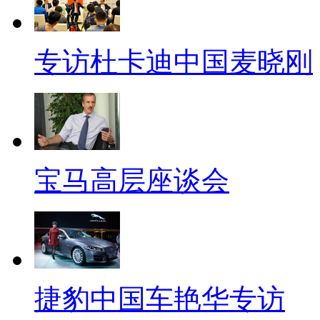
专访杜卡迪中国麦晓刚
宝马高层座谈会
捷豹中国车艳华专访