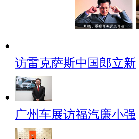
耳鸣：重视耳鸣远离耳聋
访雷克萨斯中国郎立新
广州车展访福汽廉小强