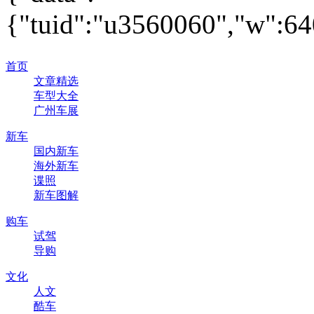
{"tuid":"u3560060","w":640
首页
文章精选
车型大全
广州车展
新车
国内新车
海外新车
谍照
新车图解
购车
试驾
导购
文化
人文
酷车