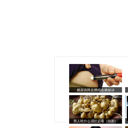
糖尿病降血糖稳血糖秘诀
男人吃什么强壮必看（组图）