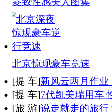
菱致性感美人图集
北京惊现豪车竞速
[
提 车
]
新风云两月作业
[
提 车
]
7代凯美瑞用车 
[
旅 游
]
说走就走的旅行