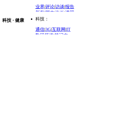
外媒视角
凤凰网·非常道
|
星光邦
业界
|
评论
|
访谈
|
报告
体育：
股票：
时尚：
新车
|
国内
|
海外
|
谍照
购车
|
导购
|
试驾
|
图解
科技：
NBA
|
CBA
|
大局观
科技 · 健康
炒股大赛
|
图解资金流向
时装
|
美容
|
美体
|
论坛
文化
|
人文
|
酷车
|
游记
中超
|
国际足球
|
图片
投资观察
|
龙虎榜点评
化妆品库
|
试用中心
通信
|
3G
|
互联网
|
IT
用车
|
专栏
|
二手车
黑马追踪
|
明星分析师
情感
|
奢侈品
|
图片
数码频道
|
笔记本
历史：
赛事
|
城市站
|
经销商
时尚品牌库
科技专题
|
探索
论坛
|
报价库
|
图片库
理财：
轶闻秘档
|
历史映像室
健康：
历史专题
|
民间说史
城市：
基金
|
理财
|
银行
|
保险
外汇
|
期货
|
黄金
养生
|
食疗
|
心理
|
疾病
文化：
对话
|
专栏
|
城市之星
收藏
|
职场
热点
|
论坛
|
找大夫
陕西
|
河南
|
广州
|
重庆
文化时评
|
文坛往事
图库
|
百科
|
疾病查询
青岛
|
福州
|
厦门
|
宁波
房产：
人文轶闻
|
文化热点
专题
|
卡路里计算器
辽宁
|
山东
|
天津
视频
|
健康无小事
资讯
|
政策
|
市场
|
专题
教育：
旅游：
高清大图
|
豪宅
|
家居
建筑
|
风水
|
访谈
|
置业
高考
|
公务员
|
考研
百家迹忆
|
全球GO
|
专题
房企
|
曝光
|
新盘
|
公寓
育人者
|
教育投诉
游中感动
|
红酒美食
别墅
|
商业
|
旅游
|
海外
出境游
|
国内游
|
周边游
养老
|
热帖
|
宅男宅女
列国志
|
九州记
|
浮生闲
景点大全
|
高清大图