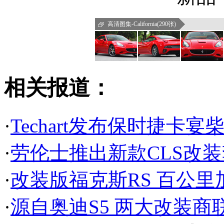
高清图集-California(290张)
相关报道：
·
Techart发布保时捷卡
·
劳伦士推出新款CLS改
·
改装版福克斯RS 百公里加
·
源自奥迪S5 两大改装