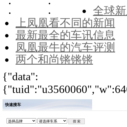
全球新
上凤凰看不同的新闻
最新最全的车讯信息
凤凰最牛的汽车评测
两个和尚锵锵锵
{"data":
{"tuid":"u3560060","w":640
快速搜车