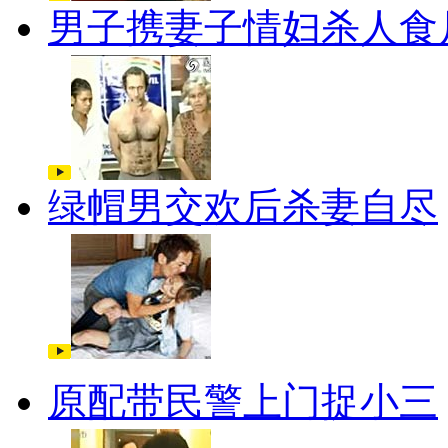
男子携妻子情妇杀人食
绿帽男交欢后杀妻自尽
原配带民警上门捉小三