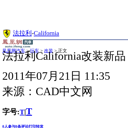
法拉利
-
California
凤凰网汽车
>
玩车
>
改装
> 正文
法拉利California改装新品 “
2011年07月21日 11:35
来源：
CAD中文网
T
字号:
|
T
0
人参与
0
条评论
打印
转发