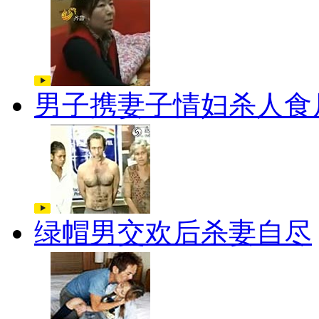
男子携妻子情妇杀人食
绿帽男交欢后杀妻自尽