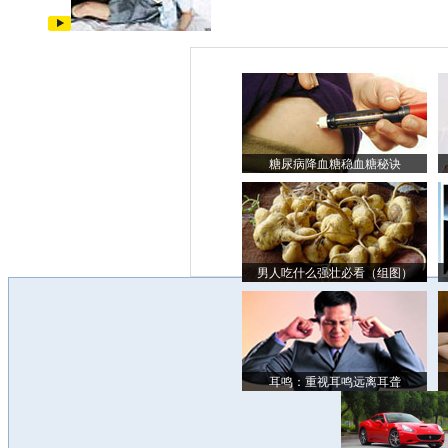
糖尿病降血糖稳血糖秘诀
男人吃什么强壮必看（组图）
耳鸣：重视耳鸣远离耳聋