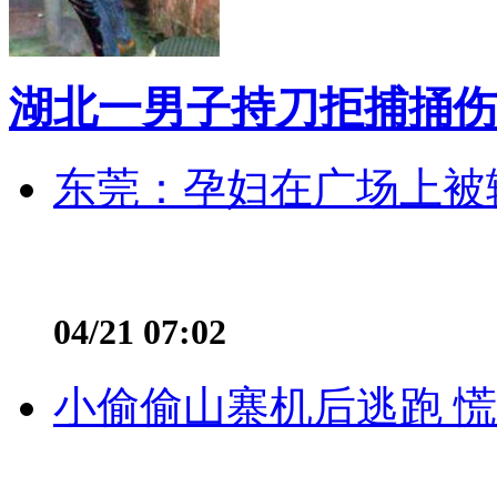
湖北一男子持刀拒捕捅伤
东莞：孕妇在广场上被辅
04/21 07:02
小偷偷山寨机后逃跑 慌不