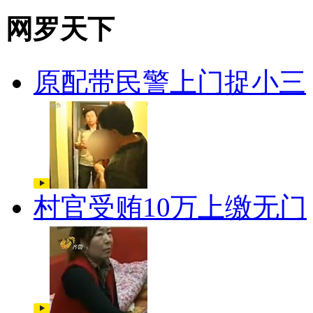
网罗天下
原配带民警上门捉小三
村官受贿10万上缴无门