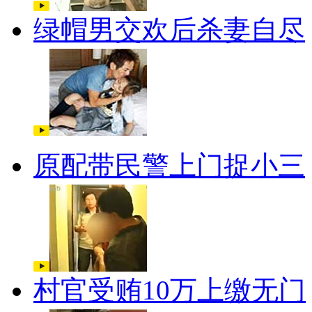
绿帽男交欢后杀妻自尽
原配带民警上门捉小三
村官受贿10万上缴无门