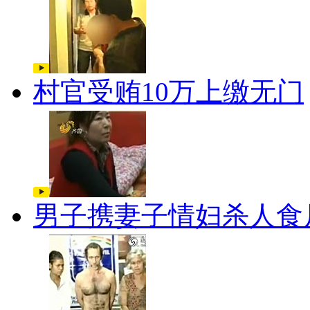
村官受贿10万上缴无门
男子携妻子情妇杀人食