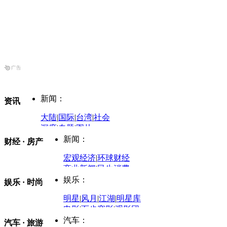
新闻：
资讯
大陆
|
国际
|
台湾
|
社会
深度
|
专题
|
图片
中国政要资料库
新闻：
财经 · 房产
评论：
宏观经济
|
环球财经
商业新闻
|
民生消费
时事开讲
娱乐：
娱乐 · 时尚
评论：
军事：
明星
|
风月
|
江湖
|
明星库
商业评论
|
宏观分析
电影
|
百步穿影
|
观影团
防务观察
|
防务写真
金融观察
|
财知道
星座
|
塔罗
|
演出
汽车：
汽车 · 旅游
中国军情
|
环球军情