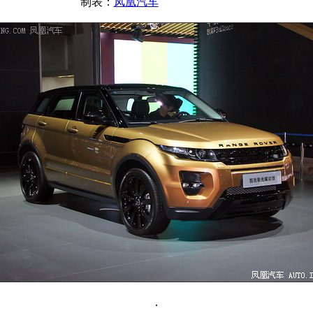
制表：
凤凰汽车