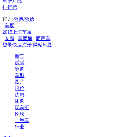
车型对比
排行榜
|
官方:
微博
/
微信
|
车展
2015上海车展
|
专题
|
车商通
|
商用车
登录
快速注册
网站地图
新车
试驾
导购
车型
图片
报价
优惠
团购
现车汇
论坛
二手车
行业