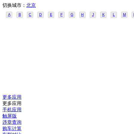
切换城市：
北京
A
B
C
D
E
F
G
H
J
K
L
M
更多应用
更多应用
手机应用
触屏版
违章查询
购车计算