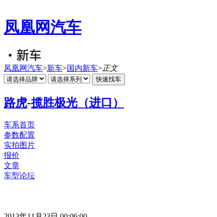
凤凰网汽车
凤凰网汽车
>
新车
>
国内新车
>
正文
路虎
-
揽胜极光（进口）
车系首页
参数配置
实拍图片
报价
文章
车型论坛
2013年11月23日 00:06:00