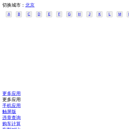
切换城市：
北京
A
B
C
D
E
F
G
H
J
K
L
M
更多应用
更多应用
手机应用
触屏版
违章查询
购车计算