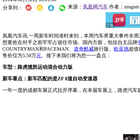
来源：
凤凰网汽车
作者：zengsm
分享到：
凤凰汽车讯 一周新车时间准时来到，本周汽车界重大事件非周
想要抢在对手之前牢牢占据住市场。国内方面，包括自主品牌
COUNTRYMAN和PACEMAN、
道奇
酷威
旅行版、
欧蓝德
超值
售价仅为5.58万
元
。接下来我们将为您一一盘点：
车型：路虎揽胜运动混合动力版
新车看点：新车匹配的是ZF 8速自动变速器
一年一度的成都车展正式拉开序幕，在本届车展上，路虎汽车旗