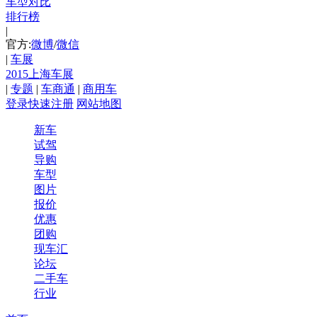
车型对比
排行榜
|
官方:
微博
/
微信
|
车展
2015上海车展
|
专题
|
车商通
|
商用车
登录
快速注册
网站地图
新车
试驾
导购
车型
图片
报价
优惠
团购
现车汇
论坛
二手车
行业