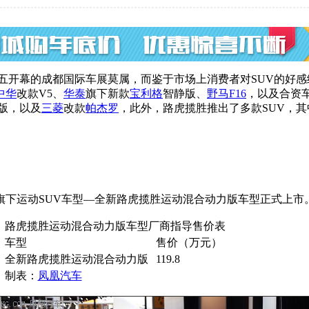
五开幕的成都国际车展莫属，而鉴于市场上消费者对SUV的好感
中华
改款V5、
华泰
旗下新款
宝利格
智静版、
野马F16
，以及合资
版，以及
三菱
改款
帕杰罗
，此外，路虎揽胜推出了多款SUV，
下运动SUV车型—全新路虎揽胜运动混合动力版车型正式上市。新
路虎揽胜运动混合动力版车型厂商指导售价表
车型
售价（万元）
全新路虎揽胜运动混合动力版
119.8
制表：
凤凰汽车