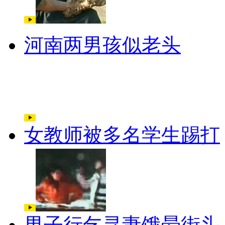
河南两男孩似老头
女教师被多名学生踢打
男子行乞寻妻饿晕街头