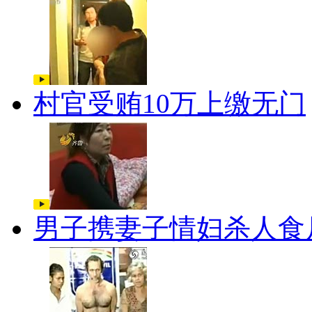
村官受贿10万上缴无门
男子携妻子情妇杀人食