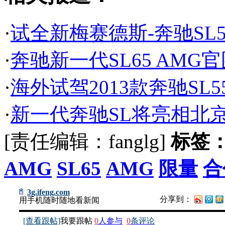
·
试全新梅赛德斯-奔驰SL5
·
奔驰新一代SL65 AMG
·
海外试驾2013款奔驰SL
·
新一代奔驰SL将亮相北京
[责任编辑：fanglg]
标签
AMG
SL65
AMG
限量
合
3g.ifeng.com
分享到：
用手机随时随地看新闻
[查看跟帖]
我要跟帖
0
人参与
0
条评论