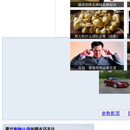
糖尿病降血糖稳血糖秘诀
男人吃什么强壮必看（组图）
耳鸣：重视耳鸣远离耳聋
参数配置
看过
奔驰SL级
的网友还关注