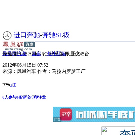
进口奔驰
-
奔驰SL级
凤凰网汽车
>
新车
>
海外新车
> 正文
奔驰推SL65 AMG特别纪念版 限量仅45台
2012年06月15日 07:52
来源：
凤凰汽车
作者：
马拉内罗梦工厂
T
字号:
|
T
0
人参与
0
条评论
打印
转发