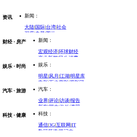
新闻：
资讯
大陆
|
国际
|
台湾
|
社会
深度
|
专题
|
图片
中国政要资料库
新闻：
财经 · 房产
评论：
宏观经济
|
环球财经
商业新闻
|
民生消费
时事开讲
娱乐：
娱乐 · 时尚
评论：
军事：
明星
|
风月
|
江湖
|
明星库
商业评论
|
宏观分析
电影
|
百步穿影
|
观影团
防务观察
|
防务写真
金融观察
|
财知道
星座
|
塔罗
|
演出
汽车：
汽车 · 旅游
中国军情
|
环球军情
外媒视角
凤凰网·非常道
|
星光邦
业界
|
评论
|
访谈
|
报告
体育：
股票：
时尚：
新车
|
国内
|
海外
|
谍照
购车
|
导购
|
试驾
|
图解
科技：
NBA
|
CBA
|
大局观
科技 · 健康
炒股大赛
|
图解资金流向
时装
|
美容
|
美体
|
论坛
文化
|
人文
|
酷车
|
游记
中超
|
国际足球
|
图片
投资观察
|
龙虎榜点评
化妆品库
|
试用中心
通信
|
3G
|
互联网
|
IT
用车
|
专栏
|
二手车
黑马追踪
|
明星分析师
情感
|
奢侈品
|
图片
数码频道
|
笔记本
历史：
赛事
|
城市站
|
经销商