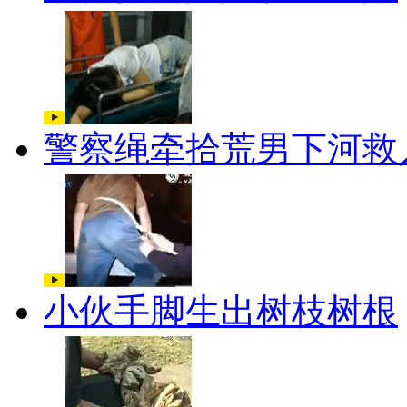
警察绳牵拾荒男下河救
小伙手脚生出树枝树根