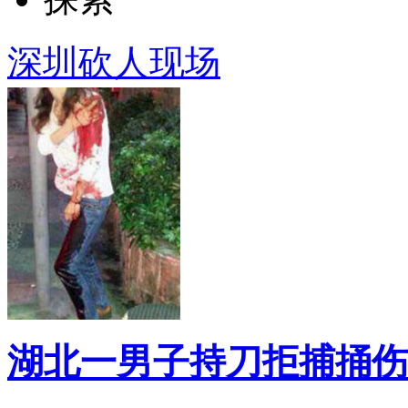
深圳砍人现场
湖北一男子持刀拒捕捅伤