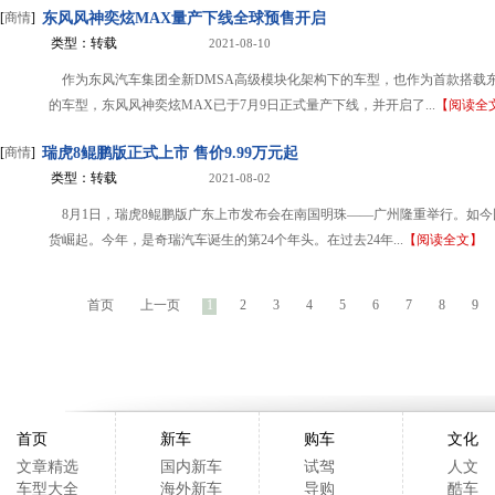
[
商情
]
东风风神奕炫MAX量产下线全球预售开启
类型：转载
2021-08-10
作为东风汽车集团全新DMSA高级模块化架构下的车型，也作为首款搭载
的车型，东风风神奕炫MAX已于7月9日正式量产下线，并开启了...
【阅读全
[
商情
]
瑞虎8鲲鹏版正式上市 售价9.99万元起
类型：转载
2021-08-02
8月1日，瑞虎8鲲鹏版广东上市发布会在南国明珠——广州隆重举行。如
货崛起。今年，是奇瑞汽车诞生的第24个年头。在过去24年...
【阅读全文】
首页
上一页
1
2
3
4
5
6
7
8
9
首页
新车
购车
文化
文章精选
国内新车
试驾
人文
车型大全
海外新车
导购
酷车