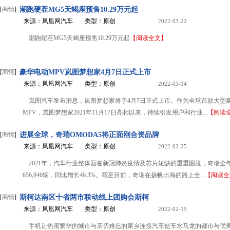
[
商情
]
潮跑硬茬MG5天蝎座预售10.29万元起
来源：凤凰网汽车
类型：原创
2022-03-22
潮跑硬茬MG5天蝎座预售10.29万元起
【阅读全文】
[
商情
]
豪华电动MPV岚图梦想家4月7日正式上市
来源：凤凰网汽车
类型：原创
2022-03-14
岚图汽车发布消息，岚图梦想家将于4月7日正式上市。作为全球首款大型
MPV，岚图梦想家2021年11月17日亮相以来，持续引发用户和行业...
【阅读
[
商情
]
进展全球，奇瑞OMODA5将正面刚合资品牌
来源：凤凰网汽车
类型：原创
2022-02-25
2021年，汽车行业整体面临新冠肺炎疫情及芯片短缺的重重困境，奇瑞全
656,846辆，同比增长46.3%。截至目前，奇瑞在扬帆出海的路上全...
【阅读全
[
商情
]
斯柯达南区十省两市联动线上团购会斯柯
来源：凤凰网汽车
类型：原创
2022-02-15
手机让热闹繁华的城市与亲切难忘的家乡连接汽车使车水马龙的都市与优