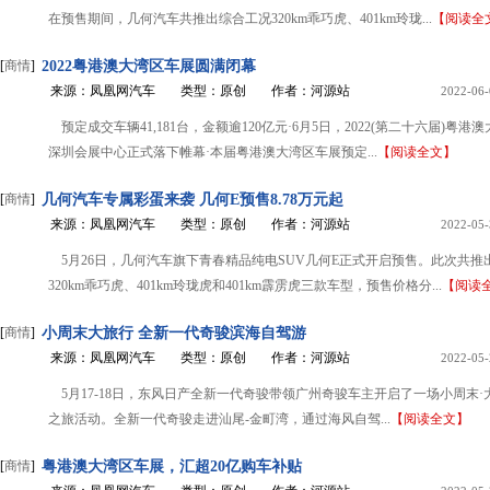
在预售期间，几何汽车共推出综合工况320km乖巧虎、401km玲珑...
【阅读全
[
商情
]
2022粤港澳大湾区车展圆满闭幕
来源：凤凰网汽车
类型：原创
作者：河源站
2022-06-
预定成交车辆41,181台，金额逾120亿元·6月5日，2022(第二十六届)粤
深圳会展中心正式落下帷幕·本届粤港澳大湾区车展预定...
【阅读全文】
[
商情
]
几何汽车专属彩蛋来袭 几何E预售8.78万元起
来源：凤凰网汽车
类型：原创
作者：河源站
2022-05-
5月26日，几何汽车旗下青春精品纯电SUV几何E正式开启预售。此次共推
320km乖巧虎、401km玲珑虎和401km霹雳虎三款车型，预售价格分...
【阅读
[
商情
]
小周末大旅行 全新一代奇骏滨海自驾游
来源：凤凰网汽车
类型：原创
作者：河源站
2022-05-
5月17-18日，东风日产全新一代奇骏带领广州奇骏车主开启了一场小周末
之旅活动。全新一代奇骏走进汕尾-金町湾，通过海风自驾...
【阅读全文】
[
商情
]
粤港澳大湾区车展，汇超20亿购车补贴