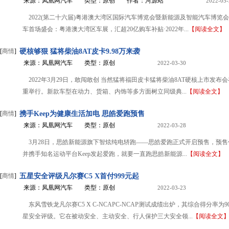
来源：凤凰网汽车
类型：原创
作者：河源站
2022-05-
2022(第二十六届)粤港澳大湾区国际汽车博览会暨新能源及智能汽车博览会2
车首场盛会：粤港澳大湾区车展，汇超20亿购车补贴·2022年...
【阅读全文】
[
商情
]
硬核够狠 猛将柴油8AT皮卡9.98万来袭
来源：凤凰网汽车
类型：原创
2022-03-30
2022年3月29日，敢闯敢创 当然猛将福田皮卡猛将柴油8AT硬核上市发布
重举行。新款车型在动力、货箱、内饰等多方面树立同级典...
【阅读全文】
[
商情
]
携手Keep为健康生活加电 思皓爱跑预售
来源：凤凰网汽车
类型：原创
2022-03-28
3月28日，思皓新能源旗下智炫纯电轿跑——思皓爱跑正式开启预售，预售
并携手知名运动平台Keep发起爱跑，就要一直跑思皓新能源...
【阅读全文】
[
商情
]
五星安全评级凡尔赛C5 X首付999元起
来源：凤凰网汽车
类型：原创
2022-03-23
东风雪铁龙凡尔赛C5 X C-NCAPC-NCAP测试成绩出炉，其综合得分率为9
星安全评级。它在被动安全、主动安全、行人保护三大安全领...
【阅读全文