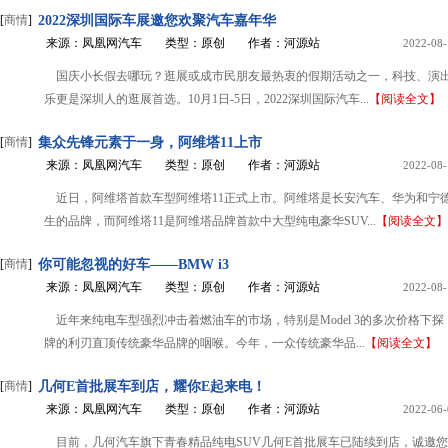
[
商情
]
2022深圳国际车展邀您欢聚汽车嘉年华
来源：凤凰网汽车
类型：原创
作者：河源站
2022-08-
国庆小长假去哪玩？逛展或成市民朋友最热衷的假期活动之一，科技、演
乐更是深圳人的逛展首选。10月1日-5日，2022深圳国际汽车...
【阅读全文】
[
商情
]
集众先锋元素于一身，阿维塔11上市
来源：凤凰网汽车
类型：原创
作者：河源站
2022-08-
近日，阿维塔首款车型阿维塔11正式上市。阿维塔是长安汽车、华为和宁
生的品牌，而阿维塔11是阿维塔品牌首款中大型纯电豪华SUV...
【阅读全文】
[
商情
]
你可能忽视的好车——BMW i3
来源：凤凰网汽车
类型：原创
作者：河源站
2022-08-
近年来纯电车型强烈冲击着燃油车的市场，特别是Model 3的多次价格下
牌的利刃直顶传统豪华品牌的咽喉。今年，一众传统豪华品...
【阅读全文】
[
商情
]
几何E首批展车到店，耀你E起来电！
来源：凤凰网汽车
类型：原创
作者：河源站
2022-06-
目前，几何汽车旗下青春精品纯电SUV几何E首批展车已陆续到店，诚邀