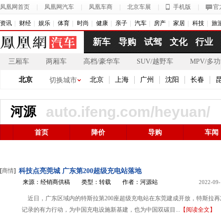
凤凰网首页
|
凤凰网汽车
|
凤凰车商
|
北京车展
|
手机版
|
官
资讯
财经
娱乐
体育
时尚
健康
亲子
汽车
房产
家居
科技
旅
新车
导购
试驾
文化
行业
三厢车
两厢车
高档/豪华车
SUV/越野车
MPV/多
北京
北京
上海
广州
沈阳
长春
切换城市
auto.ifeng.com/heyuan/
河源
首页
降价
导购
车闻
[
商情
]
科技点亮莞城 广东第200超级充电站落地
来源：经销商供稿
类型：转载
作者：河源站
2022-09-
近日，广东区域内的特斯拉第200座超级充电站在东莞建成开放，特斯拉
记录的有力行动，为中国充电设施新基建，也为中国双碳目...
【阅读全文】