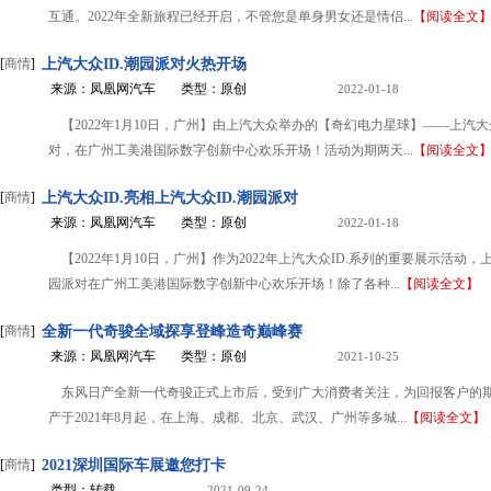
互通。2022年全新旅程已经开启，不管您是单身男女还是情侣...
【阅读全文
[
商情
]
上汽大众ID.潮园派对火热开场
来源：凤凰网汽车
类型：原创
2022-01-18
【2022年1月10日，广州】由上汽大众举办的【奇幻电力星球】——上汽大众
对，在广州工美港国际数字创新中心欢乐开场！活动为期两天...
【阅读全文
[
商情
]
上汽大众ID.亮相上汽大众ID.潮园派对
来源：凤凰网汽车
类型：原创
2022-01-18
【2022年1月10日，广州】作为2022年上汽大众ID.系列的重要展示活动，上
园派对在广州工美港国际数字创新中心欢乐开场！除了各种...
【阅读全文】
[
商情
]
全新一代奇骏全域探享登峰造奇巅峰赛
来源：凤凰网汽车
类型：原创
2021-10-25
东风日产全新一代奇骏正式上市后，受到广大消费者关注，为回报客户的
产于2021年8月起，在上海、成都、北京、武汉、广州等多城...
【阅读全文】
[
商情
]
2021深圳国际车展邀您打卡
类型：转载
2021-09-24