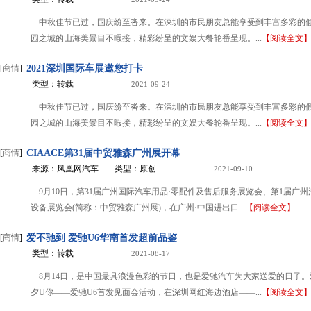
中秋佳节已过，国庆纷至沓来。在深圳的市民朋友总能享受到丰富多彩的
园之城的山海美景目不暇接，精彩纷呈的文娱大餐轮番呈现。...
【阅读全文
[
商情
]
2021深圳国际车展邀您打卡
类型：转载
2021-09-24
中秋佳节已过，国庆纷至沓来。在深圳的市民朋友总能享受到丰富多彩的
园之城的山海美景目不暇接，精彩纷呈的文娱大餐轮番呈现。...
【阅读全文
[
商情
]
CIAACE第31届中贸雅森广州展开幕
来源：凤凰网汽车
类型：原创
2021-09-10
9月10日，第31届广州国际汽车用品·零配件及售后服务展览会、第1届广
设备展览会(简称：中贸雅森广州展)，在广州·中国进出口...
【阅读全文】
[
商情
]
爱不驰到 爱驰U6华南首发超前品鉴
类型：转载
2021-08-17
8月14日，是中国最具浪漫色彩的节日，也是爱驰汽车为大家送爱的日子
夕U你——爱驰U6首发见面会活动，在深圳网红海边酒店——...
【阅读全文