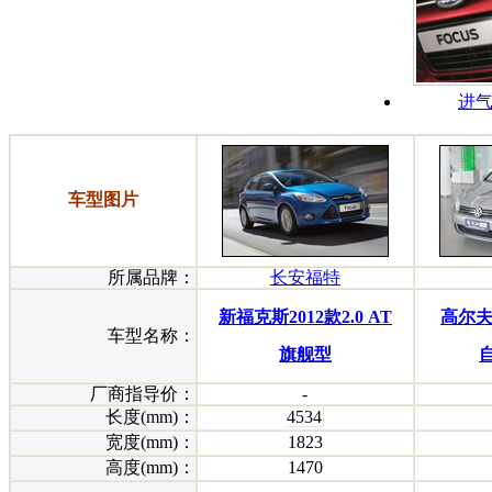
进
车型图片
所属品牌：
长安福特
新福克斯2012款2.0 AT
高尔夫 2
车型名称：
旗舰型
厂商指导价：
-
长度(mm)：
4534
宽度(mm)：
1823
高度(mm)：
1470