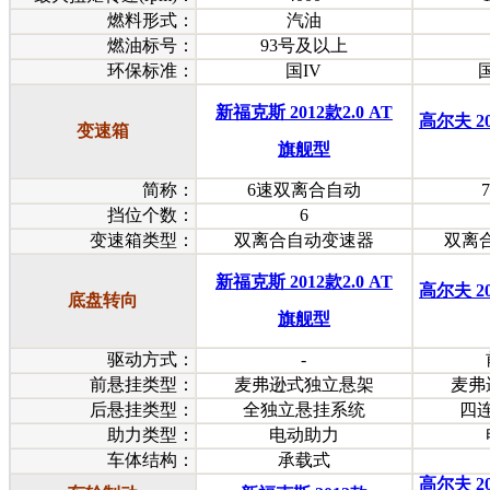
燃料形式：
汽油
燃油标号：
93号及以上
环保标准：
国IV
新福克斯 2012款2.0 AT
高尔夫 20
变速箱
旗舰型
简称：
6速双离合自动
挡位个数：
6
变速箱类型：
双离合自动变速器
双离合
新福克斯 2012款2.0 AT
高尔夫 20
底盘转向
旗舰型
驱动方式：
-
前悬挂类型：
麦弗逊式独立悬架
麦弗
后悬挂类型：
全独立悬挂系统
四
助力类型：
电动助力
车体结构：
承载式
高尔夫 20