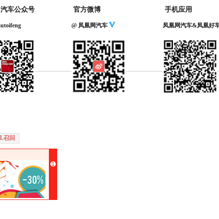
网汽车公众号
官方微博
手机应用
toifeng
@ 凤凰网汽车
凤凰网汽车&凤凰好
0L召回
1