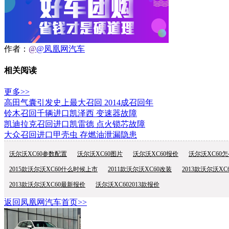
作者：
@
@凤凰网汽车
相关阅读
更多>>
高田气囊引发史上最大召回 2014成召回年
铃木召回千辆进口凯泽西 变速器故障
凯迪拉克召回进口凯雷德 点火锁芯故障
大众召回进口甲壳虫 存燃油泄漏隐患
沃尔沃XC60参数配置
沃尔沃XC60图片
沃尔沃XC60报价
沃尔沃XC60
2015款沃尔沃XC60什么时候上市
2011款沃尔沃XC60改装
2013款沃尔沃XC
2013款沃尔沃XC60最新报价
沃尔沃XC602013款报价
返回凤凰网汽车首页>>