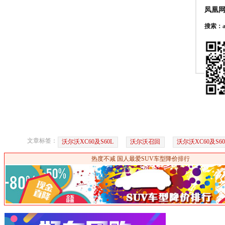
凤凰
搜索：au
文章标签：
沃尔沃XC60及S60L
沃尔沃召回
沃尔沃XC60及S6
热度不减 国人最爱SUV车型降价排行