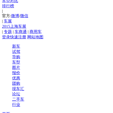
车型对比
排行榜
|
官方:
微博
/
微信
|
车展
2015上海车展
|
专题
|
车商通
|
商用车
登录
快速注册
网站地图
新车
试驾
导购
车型
图片
报价
优惠
团购
现车汇
论坛
二手车
行业