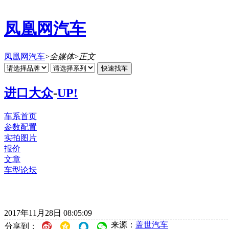
凤凰网汽车
凤凰网汽车
>
全媒体
>
正文
进口大众
-
UP!
车系首页
参数配置
实拍图片
报价
文章
车型论坛
2017年11月28日 08:05:09
来源：
盖世汽车
分享到：