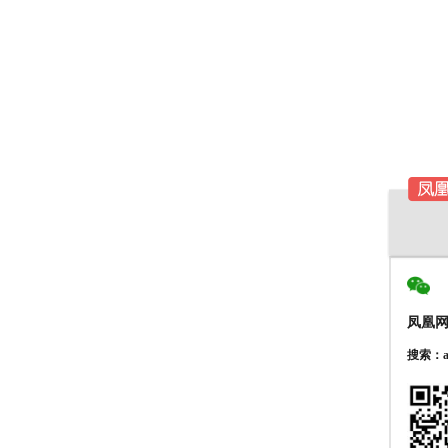
凤凰
搜索：au