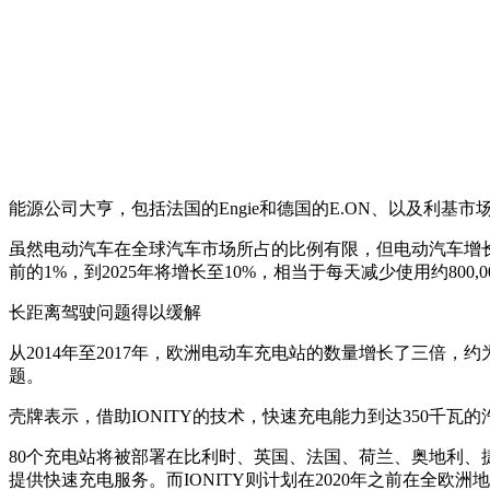
能源公司大亨，包括法国的Engie和德国的E.ON、以及利基市
虽然电动汽车在全球汽车市场所占的比例有限，但电动汽车增
前的1%，到2025年将增长至10%，相当于每天减少使用约800,
长距离驾驶问题得以缓解
从2014年至2017年，欧洲电动车充电站的数量增长了三倍，
题。
壳牌表示，借助IONITY的技术，快速充电能力到达350千瓦
80个充电站将被部署在比利时、英国、法国、荷兰、奥地利、
提供快速充电服务。而IONITY则计划在2020年之前在全欧洲