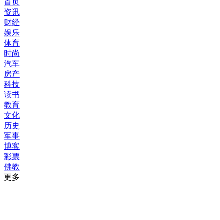
首页
资讯
财经
娱乐
体育
时尚
汽车
房产
科技
读书
教育
文化
历史
军事
博客
彩票
佛教
更多